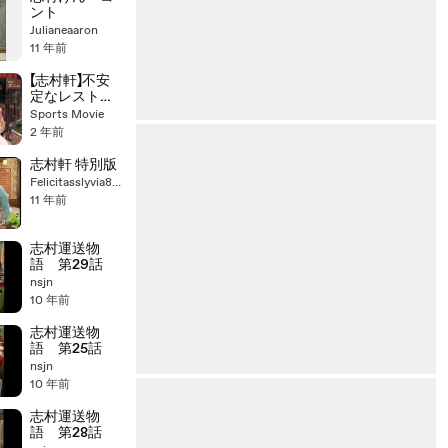
ント
Julianeaaron
11 年前
【志村軒】不安
定なレストラ
ン【志村 けん
Sports Movie
70 & 上島竜兵
2 年前
さん 61】VOL
238
志村軒 特別版
Felicitasslyvia835
11 年前
志村運送物
語 第29話
nsjn
10 年前
志村運送物
語 第25話
nsjn
10 年前
志村運送物
語 第28話