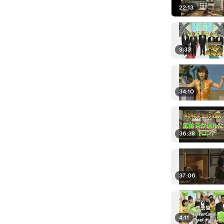
22:13
8:33
34:10
36:38
37:06
4:11