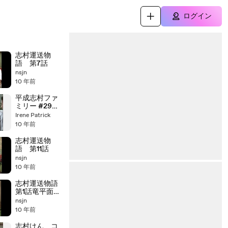
ログイン
志村運送物
語 第7話
nsjn
10 年前
平成志村ファ
ミリー #29
「ストーカー! 」
Irene Patrick
10 年前
志村運送物
語 第11話
nsjn
10 年前
志村運送物語
第1話竜平面接
に来る
nsjn
10 年前
志村けん コ