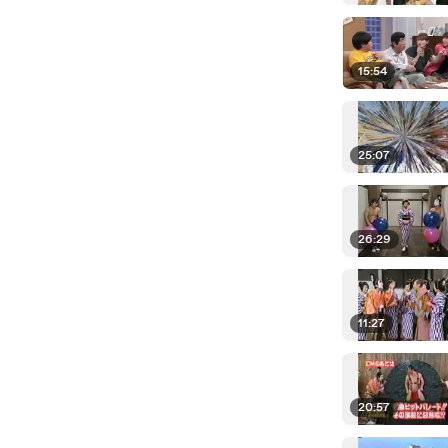
15:54
25:07
26:29
11:27
20:57