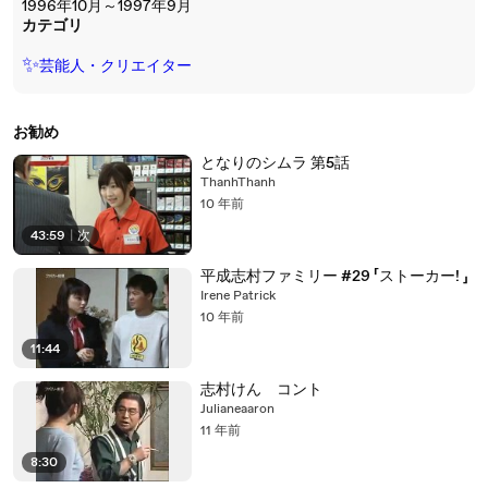
1996年10月～1997年9月
カテゴリ
✨
芸能人・クリエイター
お勧め
となりのシムラ 第5話
ThanhThanh
10 年前
43:59
|
次
平成志村ファミリー #29 「ストーカー! 」
Irene Patrick
10 年前
11:44
志村けん コント
Julianeaaron
11 年前
8:30