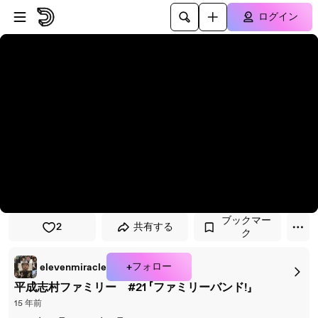
プレイヤーにスキップ
メインコンテンツにスキップ
ログイン
ブックマー
2
共有する
ク
+フォロー
elevenmiracle
平成志村ファミリー #21 「ファミリーバンド!」
15 年前