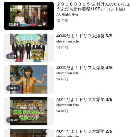
２０１６０３１５「志村けんのだいじょ
うぶだぁ新作春祭りSP」（コント編）
Ak Right Ryu
10 年前
53:54
40年だよ！ドリフ大爆笑 5/5
elevenmiracle
14 年前
8:33
40年だよ！ドリフ大爆笑 4/5
elevenmiracle
14 年前
34:10
40年だよ！ドリフ大爆笑 3/5
elevenmiracle
14 年前
36:38
40年だよ！ドリフ大爆笑 2/5