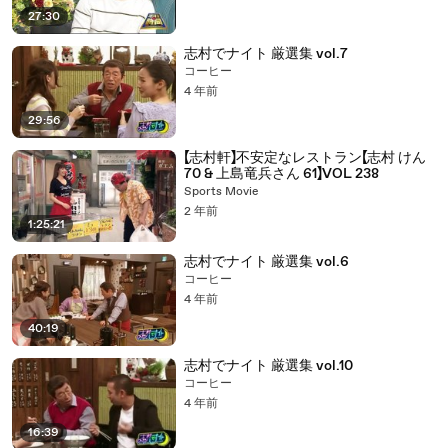
27:30
志村でナイト 厳選集 vol.7
コーヒー
4 年前
29:56
【志村軒】不安定なレストラン【志村 けん
70 & 上島竜兵さん 61】VOL 238
Sports Movie
2 年前
1:25:21
志村でナイト 厳選集 vol.6
コーヒー
4 年前
40:19
志村でナイト 厳選集 vol.10
コーヒー
4 年前
16:39