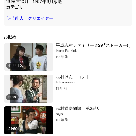
1996年10月～1997年9月放送
カテゴリ
✨
芸能人・クリエイター
お勧め
平成志村ファミリー #29 「ストーカー! 」
Irene Patrick
10 年前
11:44
|
次
志村けん コント
Julianeaaron
11 年前
8:30
志村運送物語 第25話
nsjn
10 年前
21:50