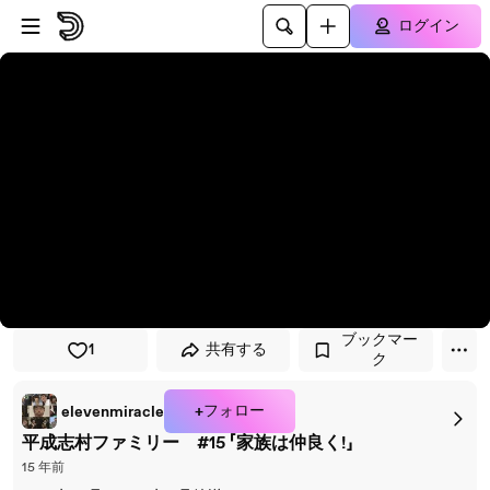
プレイヤーにスキップ
メインコンテンツにスキップ
ログイン
ブックマー
1
共有する
ク
+フォロー
elevenmiracle
平成志村ファミリー #15 「家族は仲良く!」
15 年前