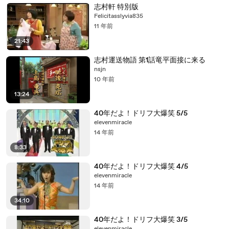
志村軒 特別版
Felicitasslyvia835
11 年前
21:43
志村運送物語 第1話竜平面接に来る
nsjn
10 年前
13:24
40年だよ！ドリフ大爆笑 5/5
elevenmiracle
14 年前
8:33
40年だよ！ドリフ大爆笑 4/5
elevenmiracle
14 年前
34:10
40年だよ！ドリフ大爆笑 3/5