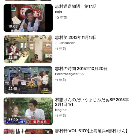
志村運送物語 第17話
nsjn
10 年前
19:08
志村笑 2013年11月13日
Julianeaaron
11 年前
22:18
志村の時間 2015年10月20日
Felicitasslyvia835
11 年前
22:18
村志けんのだいうょじぶだぁSP 2015年
2月1日 1/1
Nagine
11 年前
58:20
志村軒 VOL 6170【上島竜兵x志村 けん】