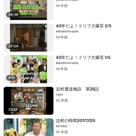
elevenmiracle
14 年前
36:38
40年だよ！ドリフ大爆笑 2/5
elevenmiracle
14 年前
37:06
40年だよ！ドリフ大爆笑 1/5
elevenmiracle
14 年前
4:11
志村運送物語 第28話
nsjn
10 年前
22:13
志村の時間20170125
kimikic
10 年前