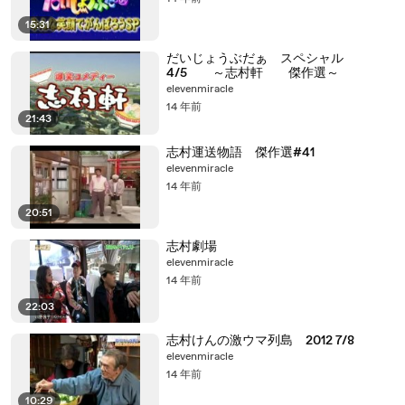
15:31
だいじょうぶだぁ スペシャル
4/5 ～志村軒 傑作選～
elevenmiracle
14 年前
21:43
志村運送物語 傑作選#41
elevenmiracle
14 年前
20:51
志村劇場
elevenmiracle
14 年前
22:03
志村けんの激ウマ列島 2012 7/8
elevenmiracle
14 年前
10:29