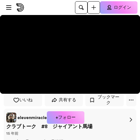
プレイヤーにスキップ
メインコンテンツにスキップ
ログイン
ブックマー
いいね
共有する
ク
+フォロー
elevenmiracle
クラブトーク #8 ジャイアント馬場
15 年前