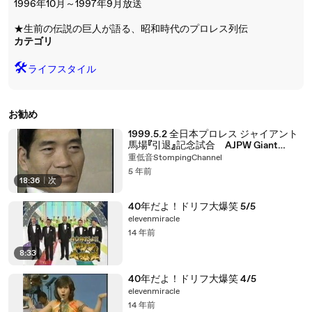
1996年10月～1997年9月放送
★生前の伝説の巨人が語る、昭和時代のプロレス列伝
カテゴリ
🛠️
ライフスタイル
お勧め
1999.5.2 全日本プロレス ジャイアント
馬場『引退』記念試合 AJPW Giant
Baba『Retirement』Commemorative
重低音StompingChannel
ceremony
5 年前
18:36
|
次
40年だよ！ドリフ大爆笑 5/5
elevenmiracle
14 年前
8:33
40年だよ！ドリフ大爆笑 4/5
elevenmiracle
14 年前