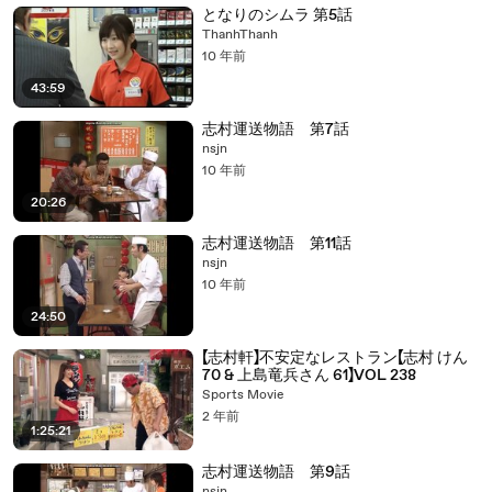
となりのシムラ 第5話
ThanhThanh
10 年前
43:59
志村運送物語 第7話
nsjn
10 年前
20:26
志村運送物語 第11話
nsjn
10 年前
24:50
【志村軒】不安定なレストラン【志村 けん
70 & 上島竜兵さん 61】VOL 238
Sports Movie
2 年前
1:25:21
志村運送物語 第9話