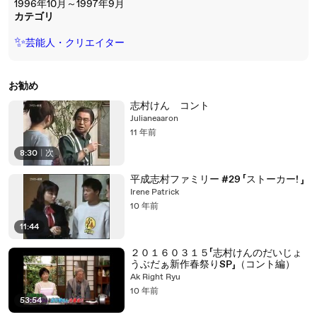
1996年10月～1997年9月
カテゴリ
✨
芸能人・クリエイター
お勧め
志村けん コント
Julianeaaron
11 年前
8:30
|
次
平成志村ファミリー #29 「ストーカー! 」
Irene Patrick
10 年前
11:44
２０１６０３１５「志村けんのだいじょ
うぶだぁ新作春祭りSP」（コント編）
Ak Right Ryu
10 年前
53:54