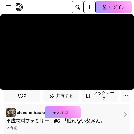
プレイヤーにスキップ
メインコンテンツにスキップ
ログイン
ブックマー
2
共有する
ク
+フォロー
elevenmiracle
平成志村ファミリー #6 「眠れない父さん」
15 年前