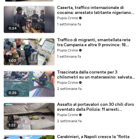
Caserta, traffico internazionale di
cocaina: arrestato latitante nigeriano
ricercato dal 2019 (28.07.26)
Pupia Crime
1 settimana fa
0:24
Traffico di migranti, smantellata rete
tra Campania e altre 9 province: 18
arresti (27.07.26)
Pupia Crime
1 settimana fa
1:03
Trascinata dalla corrente per 3
chilometri su un materassino: salvata
dalla Polizia (25.07.26)
Pupia Crime
2 settimane fa
0:25
Assalto al portavalori con 30 chili d'oro
sventato dalla Polizia: 11 arresti
(25.07.26)
Pupia Crime
2 settimane fa
1:22
Carabinieri, a Napoli cresce la "flotta