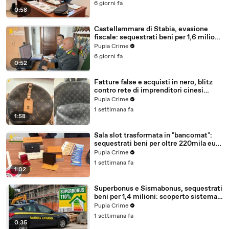
6 giorni fa
0:58
Castellammare di Stabia, evasione
fiscale: sequestrati beni per 1,6 milioni
ad un consorzio navale (29.07.26)
Pupia Crime
6 giorni fa
0:52
Fatture false e acquisti in nero, blitz
contro rete di imprenditori cinesi
sequestri per 8,5 milioni (29.07.26)
Pupia Crime
1 settimana fa
1:58
Sala slot trasformata in "bancomat":
sequestrati beni per oltre 220mila euro
a due coniugi (29.07.26)
Pupia Crime
1 settimana fa
1:02
Superbonus e Sismabonus, sequestrati
beni per 1,4 milioni: scoperto sistema
con false abitazioni (29.07.26)
Pupia Crime
1 settimana fa
0:35