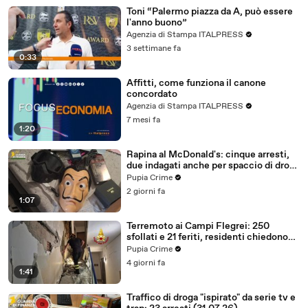
Toni “Palermo piazza da A, può essere
l'anno buono”
Agenzia di Stampa ITALPRESS
3 settimane fa
0:33
Affitti, come funziona il canone
concordato
Agenzia di Stampa ITALPRESS
7 mesi fa
1:20
Rapina al McDonald's: cinque arresti,
due indagati anche per spaccio di droga
(03.08.26)
Pupia Crime
2 giorni fa
1:07
Terremoto ai Campi Flegrei: 250
sfollati e 21 feriti, residenti chiedono
certezze sul futuro (01.08.26)
Pupia Crime
4 giorni fa
1:41
Traffico di droga "ispirato" da serie tv e