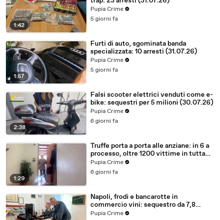
trap: 23 arresti (31.07.26)
Pupia Crime
5 giorni fa
1:42
Furti di auto, sgominata banda
specializzata: 10 arresti (31.07.26)
Pupia Crime
5 giorni fa
1:57
Falsi scooter elettrici venduti come e-
bike: sequestri per 5 milioni (30.07.26)
Pupia Crime
6 giorni fa
2:38
Truffe porta a porta alle anziane: in 6 a
processo, oltre 1200 vittime in tutta
Italia (30.07.26)
Pupia Crime
6 giorni fa
1:29
Napoli, frodi e bancarotte in
commercio vini: sequestro da 7,8
milioni (30.07.26)
Pupia Crime