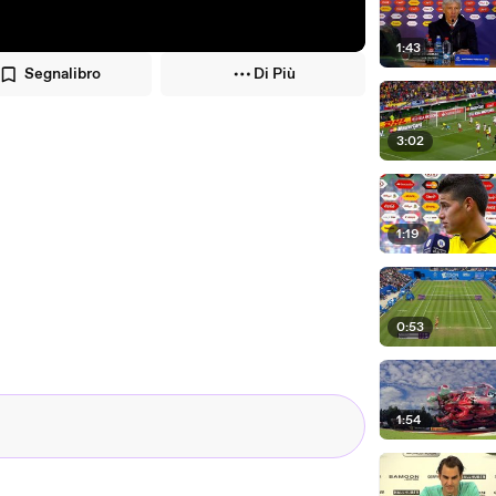
1:43
Segnalibro
Di Più
3:02
1:19
0:53
1:54