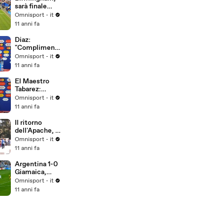
sarà finale
Kerber-
Omnisport - it
Pliskova
11 anni fa
Diaz:
"Complimenti
alla squadra"
Omnisport - it
11 anni fa
El Maestro
Tabarez:
"Poco
Omnisport - it
convinto della
11 anni fa
prestazione"
Il ritorno
dell'Apache, il
popolo del
Omnisport - it
Boca aspetta
11 anni fa
Tevez
Argentina 1-0
Giamaica,
gruppo B
Omnisport - it
11 anni fa