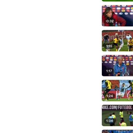
0:32
1:15
1:17
1:24
1:06