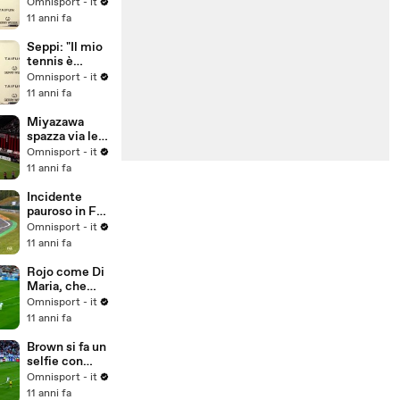
preparazione
Omnisport - it
per
11 anni fa
Wimbledon..."
Seppi: "Il mio
tennis è
migliorato
Omnisport - it
negli anni"
11 anni fa
Miyazawa
spazza via le
ragnatele...
Omnisport - it
11 anni fa
Incidente
pauroso in F3,
illeso Gustavo
Omnisport - it
Menezes
11 anni fa
Rojo come Di
Maria, che
rabona!
Omnisport - it
11 anni fa
Brown si fa un
selfie con
Messi
Omnisport - it
11 anni fa