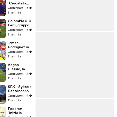
"Cercata la
vittoria in
Omnisport - it
ogni modo"
11 anni fa
Colombia 0-0
Perù, gruppo
C
Omnisport - it
11 anni fa
James
Rodriguez in
lacrime dopo
Omnisport - it
lo 0-0 con il
11 anni fa
Perù
Aegon
Classic, la
Kerber trionfa
Omnisport - it
sulla Pliskova
11 anni fa
SBK - Sykes e
Rea vincono a
Misano,
Omnisport - it
Biaggi due
11 anni fa
volte sesto
Federer:
"Inizia la