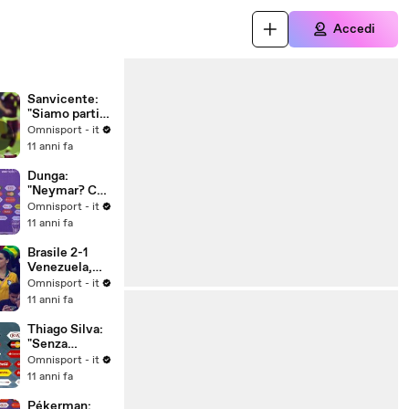
Accedi
Sanvicente:
"Siamo partiti
male"
Omnisport - it
11 anni fa
Dunga:
"Neymar? Ce
ne faremo una
Omnisport - it
ragione"
11 anni fa
Brasile 2-1
Venezuela,
gruppo C
Omnisport - it
11 anni fa
Thiago Silva:
"Senza
Neymar
Omnisport - it
decisivo il
11 anni fa
collettivo"
Pékerman: