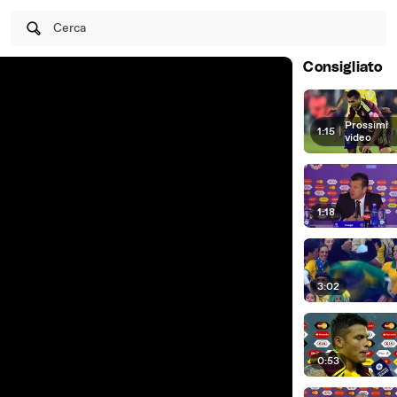
Cerca
Consigliato
Prossimi
1:15
|
video
1:18
3:02
0:53