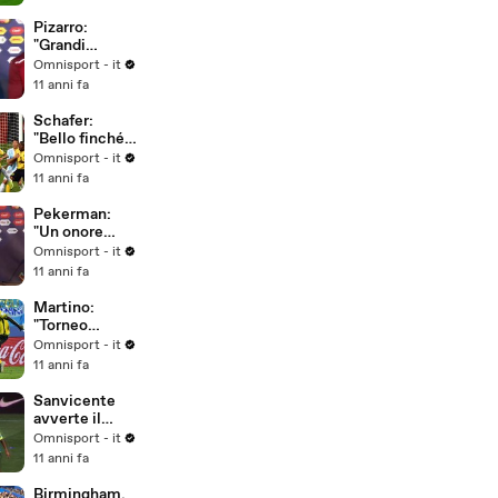
Pizarro:
"Grandi
obiettivi per il
Omnisport - it
Perù"
11 anni fa
Schafer:
"Bello finché è
durato..."
Omnisport - it
11 anni fa
Pekerman:
"Un onore
allenare la
Omnisport - it
Colombia"
11 anni fa
Martino:
"Torneo
intenso,
Omnisport - it
dobbiamo
11 anni fa
riposare per i
quarti"
Sanvicente
avverte il
Brasile: "La
Omnisport - it
storia si può
11 anni fa
cambiare"
Birmingham,