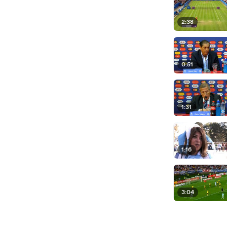
2:38
0:51
1:31
1:16
3:04