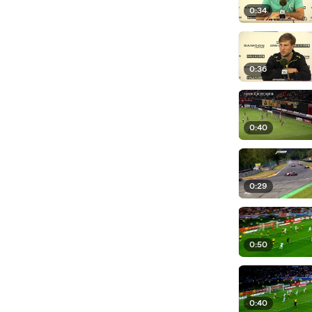
0:34
0:36
0:40
0:29
0:50
0:40