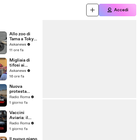
Accedi
Allo zoo di
Tama a Tokyo
morte tre
Askanews
leonesse,
11 ore fa
forse per
colpo di
Migliaia di
calore
tifosi ai
funerali di
Askanews
Baresi: "Ciao
16 ore fa
Capitano"
Nuova
protesta
contro
Radio Roma
l'inceneritore
1 giorno fa
di Santa
Palomba: "Né
Vaccini
poteri né
Aviaria: il
sentenze ci
mondo
Radio Roma
fermeranno!"
antisistema si
1 giorno fa
spacca
Il nuovo piano