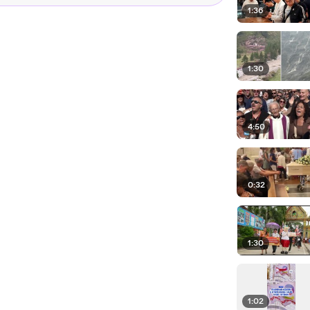
1:36
1:30
4:50
0:32
1:30
1:02