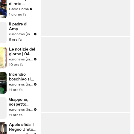
di rete
regionale per
Radio Roma
l’Endometrios
1 giorno fa
i
Il padre di
Amy
Winehouse è
euronews (in Italiano)
stato
5 ore fa
condannato a
pagare quasi
Le notizie del
un milione di
giorno | 04
sterline alle
agosto 2026 -
euronews (in Italiano)
amiche
Serale
10 ore fa
Incendio
boschivo si
estende in
euronews (in Italiano)
una riserva
11 ore fa
naturale nel
sud dei Paesi
Giappone,
Bassi
sospetto
colpo di
euronews (in Italiano)
calore uccide
11 ore fa
tre leoni nello
zoo Tama di
Apple sfida il
Tokyo
Regno Unito