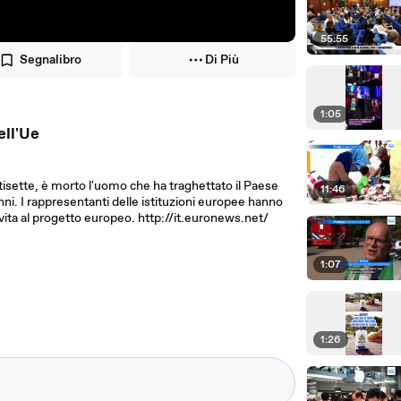
55:55
Segnalibro
Di Più
1:05
ell'Ue
ntisette, è morto l'uomo che ha traghettato il Paese
11:46
nni. I rappresentanti delle istituzioni europee hanno
 vita al progetto europeo. http://it.euronews.net/
1:07
1:26