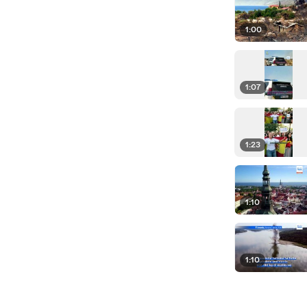
1:00
1:07
1:23
1:10
1:10