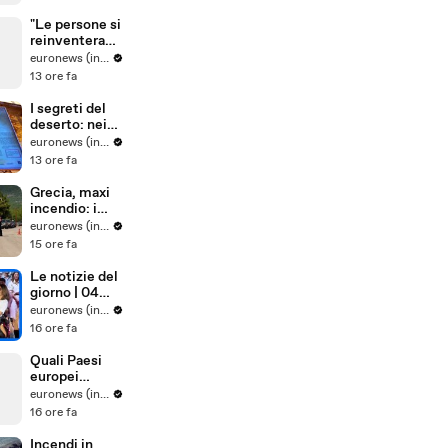
solari di Shell
in Europa
"Le persone si
reinventerann
o": il sarto
euronews (in Italiano)
portoghese
13 ore fa
mantiene viva
tradizione
I segreti del
degli abiti su
deserto: nei
misura
paesaggi
euronews (in Italiano)
antichi e nelle
13 ore fa
tradizioni vive
dell'Uzbekista
Grecia, maxi
n
incendio: i
vigili del
euronews (in Italiano)
fuoco
15 ore fa
combattono
le fiamme
Le notizie del
spinte dal
giorno | 04
vento
agosto 2026 -
euronews (in Italiano)
Pomeridiane
16 ore fa
Quali Paesi
europei
sostengono
euronews (in Italiano)
maggiorment
16 ore fa
e l'adesione
dell'Ucraina
Incendi in