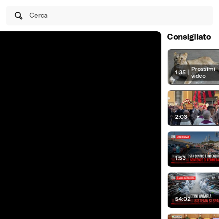
Cerca
Consigliato
Prossimi
1:35
|
video
2:03
1:53
54:02