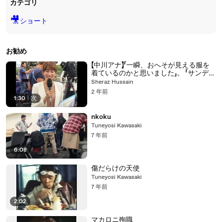
カテゴリ
🎥
ショート
お勧め
【中川アナ】「一瞬、おへそが見える服を
着ているのかと思いました」。 「サンデー
スポーツ」アナウンサーがパリ五輪開会
Sheraz Hussain
式をリポート、その服装にネット驚愕
2 年前
【NHKアナウンサー】 【東京五輪開会式
1:30
|
次
NHK】
nkoku
Tuneyosi Kawasaki
7 年前
6:08
傷だらけの天使
Tuneyosi Kawasaki
7 年前
2:02
マカロニ殉職