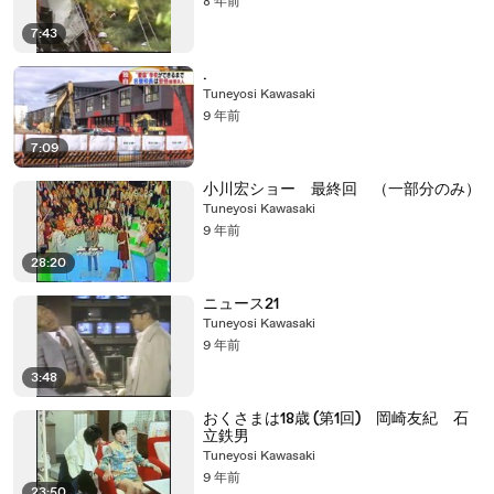
8 年前
7:43
.
Tuneyosi Kawasaki
9 年前
7:09
小川宏ショー 最終回 （一部分のみ）
Tuneyosi Kawasaki
9 年前
28:20
ニュース21
Tuneyosi Kawasaki
9 年前
3:48
おくさまは18歳 (第1回) 岡崎友紀 石
立鉄男
Tuneyosi Kawasaki
9 年前
23:50