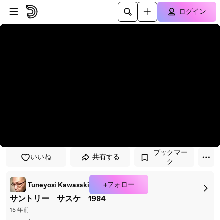
プレイヤーにスキップ
メインコンテンツにスキップ
ログイン
ブックマー
いいね
共有する
ク
+フォロー
Tuneyosi Kawasaki
サントリー サスケ 1984
15 年前