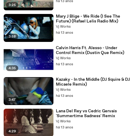
há 13 anos
3:25
Mary J Blige - We Ride (I See The
Future) (Rafael Lelis Radio Mix)
Vj Works
há 13 anos
3:58
Calvin Harris Ft. Alesso - Under
Control Remix (Dustin Que Remix)
Vj Works
há 13 anos
4:35
Kazaky - In the Middle (DJ Squire & DJ
Micaele Remix)
Vj Works
há 13 anos
3:47
Lana Del Rey vs Cedric Gervais
'Summertime Sadness' Remix
Vj Works
há 13 anos
4:29