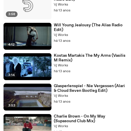
Vj Works
há 13 anos
3:58
Will Young Jealousy (The Alias Radio
Edit)
Vj Works
há 13 anos
4:12
Kostas Martakis The My Arms (Vasilis
M Remix)
Vj Works
há 13 anos
3:14
Glasperlenspiel - Nie Vergessen (Alari
& Cloud Seven Bootleg Edit)
Vj Works
há 13 anos
3:53
Charlie Brown - On My Way
(Supasound Club Mix)
Vj Works