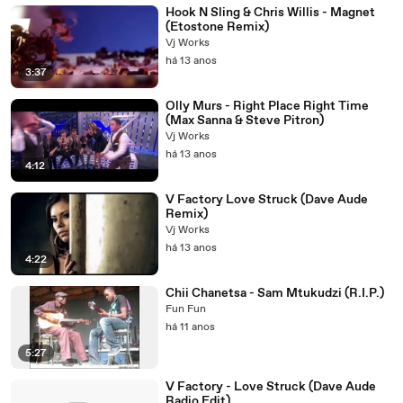
Hook N Sling & Chris Willis - Magnet
(Etostone Remix)
Vj Works
há 13 anos
3:37
Olly Murs - Right Place Right Time
(Max Sanna & Steve Pitron)
Vj Works
há 13 anos
4:12
V Factory Love Struck (Dave Aude
Remix)
Vj Works
há 13 anos
4:22
Chii Chanetsa - Sam Mtukudzi (R.I.P.)
Fun Fun
há 11 anos
5:27
V Factory - Love Struck (Dave Aude
Radio Edit)