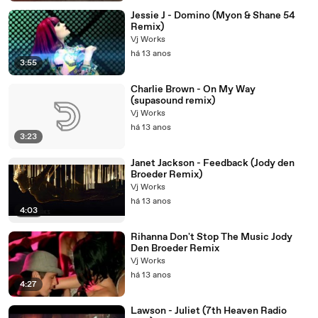
Jessie J - Domino (Myon & Shane 54
Remix)
Vj Works
há 13 anos
3:55
Charlie Brown - On My Way
(supasound remix)
Vj Works
há 13 anos
3:23
Janet Jackson - Feedback (Jody den
Broeder Remix)
Vj Works
há 13 anos
4:03
Rihanna Don't Stop The Music Jody
Den Broeder Remix
Vj Works
há 13 anos
4:27
Lawson - Juliet (7th Heaven Radio