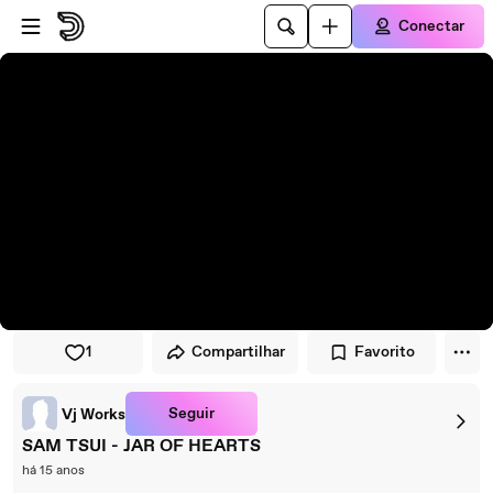
Pular para o player
Ir para o conteúdo principal
Conectar
1
Compartilhar
Favorito
Seguir
Vj Works
SAM TSUI - JAR OF HEARTS
há 15 anos