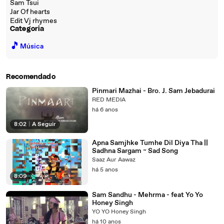
Sam Tsui
Jar Of hearts
Edit Vj rhymes
Categoria
🎵
Música
Recomendado
Pinmari Mazhai - Bro. J. Sam Jebadurai
RED MEDIA
há 6 anos
8:02
|
A Seguir
Apna Samjhke Tumhe Dil Diya Tha ||
Sadhna Sargam ~ Sad Song
Saaz Aur Aawaz
há 5 anos
8:09
Sam Sandhu - Mehrma - feat Yo Yo
Honey Singh
YO YO Honey Singh
há 10 anos