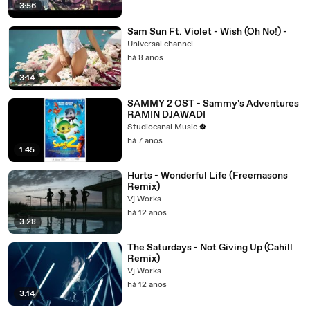
3:56
Sam Sun Ft. Violet - Wish (Oh No!) -
Universal channel
há 8 anos
3:14
SAMMY 2 OST - Sammy's Adventures
RAMIN DJAWADI
Studiocanal Music
há 7 anos
1:45
Hurts - Wonderful Life (Freemasons
Remix)
Vj Works
há 12 anos
3:28
The Saturdays - Not Giving Up (Cahill
Remix)
Vj Works
há 12 anos
3:14