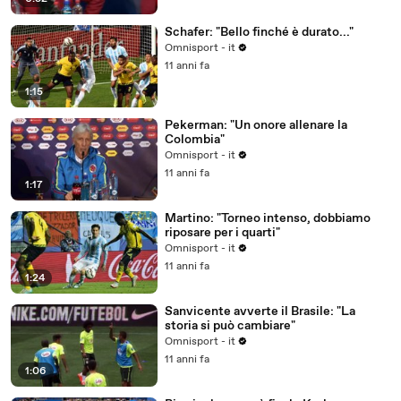
Schafer: "Bello finché è durato..."
Omnisport - it
11 anni fa
1:15
Pekerman: "Un onore allenare la
Colombia"
Omnisport - it
11 anni fa
1:17
Martino: "Torneo intenso, dobbiamo
riposare per i quarti"
Omnisport - it
11 anni fa
1:24
Sanvicente avverte il Brasile: "La
storia si può cambiare"
Omnisport - it
11 anni fa
1:06