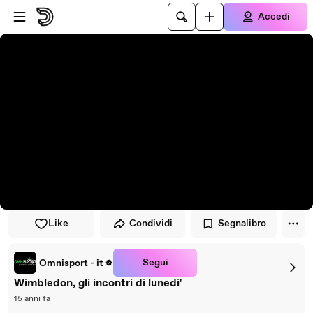
Vai al lettore
Passa al contenuto principale
Accedi
Like
Condividi
Segnalibro
Segui
Omnisport - it
Wimbledon, gli incontri di lunedi'
15 anni fa