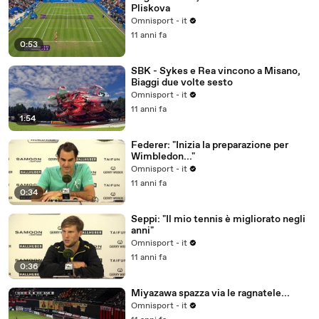
Pliskova
Omnisport - it
11 anni fa
0:53
SBK - Sykes e Rea vincono a Misano,
Biaggi due volte sesto
Omnisport - it
11 anni fa
1:54
Federer: "Inizia la preparazione per
Wimbledon..."
Omnisport - it
11 anni fa
0:34
Seppi: "Il mio tennis è migliorato negli
anni"
Omnisport - it
11 anni fa
0:36
Miyazawa spazza via le ragnatele...
Omnisport - it