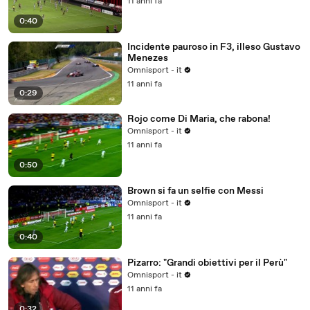
11 anni fa
0:40
Incidente pauroso in F3, illeso Gustavo
Menezes
Omnisport - it
11 anni fa
0:29
Rojo come Di Maria, che rabona!
Omnisport - it
11 anni fa
0:50
Brown si fa un selfie con Messi
Omnisport - it
11 anni fa
0:40
Pizarro: "Grandi obiettivi per il Perù"
Omnisport - it
11 anni fa
0:32