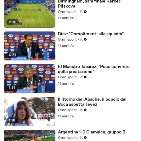
Birmingham, sarà finale Kerber-
Pliskova
Omnisport - it
11 anni fa
2:38
Diaz: "Complimenti alla squadra"
Omnisport - it
11 anni fa
0:51
El Maestro Tabarez: "Poco convinto
della prestazione"
Omnisport - it
11 anni fa
1:31
Il ritorno dell'Apache, il popolo del
Boca aspetta Tevez
Omnisport - it
11 anni fa
1:16
Argentina 1-0 Giamaica, gruppo B
Omnisport - it