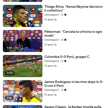
Thiago Silva: "Senza Neymar decisivo
il collettivo"
Omnisport - it
11 anni fa
0:53
Pékerman: "Cercata la vittoria in ogni
modo"
Omnisport - it
11 anni fa
1:43
Colombia 0-0 Perù, gruppo C
Omnisport - it
11 anni fa
3:02
James Rodriguez in lacrime dopo lo 0-
0 con il Perù
Omnisport - it
11 anni fa
1:19
Aegon Classic, la Kerber trionfa sulla