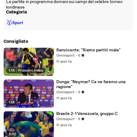
Le partite in programma domani sui campi del celebre torneo
londinese
Categoria
🥇
Sport
Consigliato
Sanvicente: "Siamo partiti male"
Omnisport - it
11 anni fa
1:15
|
Prossimi video
Dunga: "Neymar? Ce ne faremo una
ragione"
Omnisport - it
11 anni fa
1:18
Brasile 2-1 Venezuela, gruppo C
Omnisport - it
11 anni fa
3:02