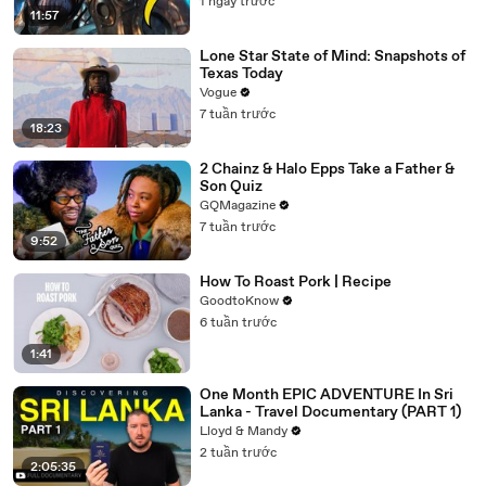
1 ngày trước
11:57
Lone Star State of Mind: Snapshots of
Texas Today
Vogue
7 tuần trước
18:23
2 Chainz & Halo Epps Take a Father &
Son Quiz
GQMagazine
7 tuần trước
9:52
How To Roast Pork | Recipe
GoodtoKnow
6 tuần trước
1:41
One Month EPIC ADVENTURE In Sri
Lanka - Travel Documentary (PART 1)
Lloyd & Mandy
2 tuần trước
2:05:35