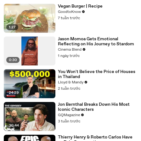
Vegan Burger | Recipe
GoodtoKnow
7 tuần trước
1:27
Jason Momoa Gets Emotional
Reflecting on His Journey to Stardom
Cinema Blend
1 ngày trước
0:30
You Won't Believe the Price of Houses
in Thailand
Lloyd & Mandy
2 tuần trước
24:29
Jon Bernthal Breaks Down His Most
Iconic Characters
GQMagazine
3 tuần trước
30:44
Thierry Henry & Roberto Carlos Have