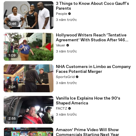
3 Things to Know About Coco Gauff's
Parents
People
3 năm trước
0:46
Hollywood Writers Reach ‘Tentative
Agreement’ With Studios After 146
Day Strike
Veuer
3 năm trước
1:09
NHA Customers in Limbo as Company
Faces Potential Merger
SportsGrid
3 năm trước
2:01
Vanilla Ice Explains How the 90’s
Shaped America
FACTZ
3 năm trước
2:55
Amazon’ Prime Video Will Show
Commercials Starting Next Year