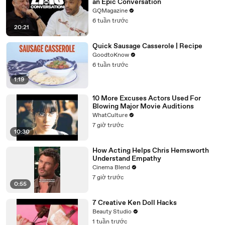
an Epic Conversation
GQMagazine
6 tuần trước
20:21
Quick Sausage Casserole | Recipe
GoodtoKnow
6 tuần trước
1:19
10 More Excuses Actors Used For
Blowing Major Movie Auditions
WhatCulture
7 giờ trước
10:30
How Acting Helps Chris Hemsworth
Understand Empathy
Cinema Blend
7 giờ trước
0:55
7 Creative Ken Doll Hacks
Beauty Studio
1 tuần trước