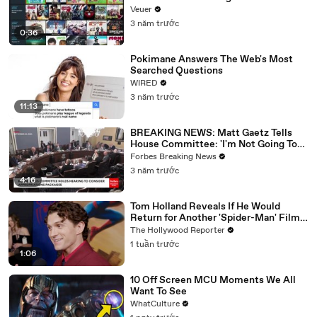
Veuer
3 năm trước
0:36
Pokimane Answers The Web's Most
Searched Questions
WIRED
3 năm trước
11:13
BREAKING NEWS: Matt Gaetz Tells
House Committee: 'I'm Not Going To
Vote For A Continuing Resolution'
Forbes Breaking News
3 năm trước
4:16
Tom Holland Reveals If He Would
Return for Another 'Spider-Man' Film |
THR Video
The Hollywood Reporter
1 tuần trước
1:06
10 Off Screen MCU Moments We All
Want To See
WhatCulture