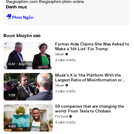
thegioiphim.com thegioiphim phim online
Danh mục
🎥
Phim Ngắn
Được khuyến cáo
Former Aide Claims She Was Asked to
Make a ‘Hit List’ For Trump
Veuer
3 năm trước
0:51
|
Sắp Tới
Musk’s X Is ‘the Platform With the
Largest Ratio of Misinformation or
Disinformation’ Amongst All Social
Veuer
Media Platforms
3 năm trước
1:08
59 companies that are changing the
world: From Tesla to Chobani
Fortune
3 năm trước
4:50