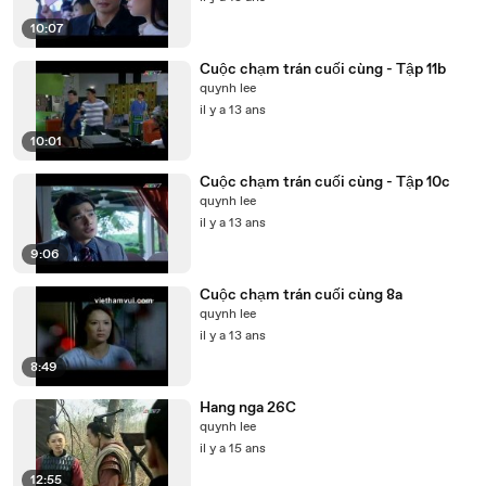
10:07
Cuộc chạm trán cuối cùng - Tập 11b
quynh lee
il y a 13 ans
10:01
Cuộc chạm trán cuối cùng - Tập 10c
quynh lee
il y a 13 ans
9:06
Cuộc chạm trán cuối cùng 8a
quynh lee
il y a 13 ans
8:49
Hang nga 26C
quynh lee
il y a 15 ans
12:55