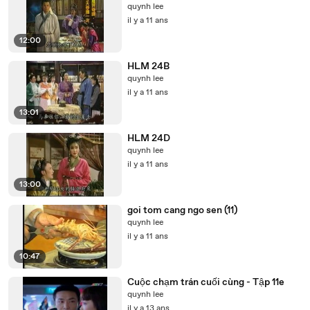
quynh lee
il y a 11 ans
12:00
HLM 24B
quynh lee
il y a 11 ans
13:01
HLM 24D
quynh lee
il y a 11 ans
13:00
goi tom cang ngo sen (11)
quynh lee
il y a 11 ans
10:47
Cuộc chạm trán cuối cùng - Tập 11e
quynh lee
il y a 13 ans