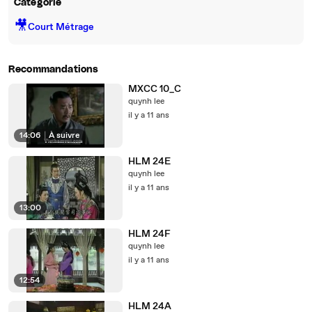
Catégorie
🎥
Court Métrage
Recommandations
MXCC 10_C
quynh lee
il y a 11 ans
14:06
|
À suivre
HLM 24E
quynh lee
il y a 11 ans
13:00
HLM 24F
quynh lee
il y a 11 ans
12:54
HLM 24A