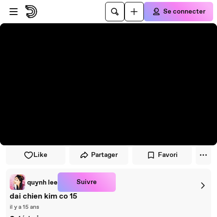
Passer au player
Passer au contenu principal
Se connecter
Like
Partager
Favori
Suivre
quynh lee
dai chien kim co 15
il y a 15 ans