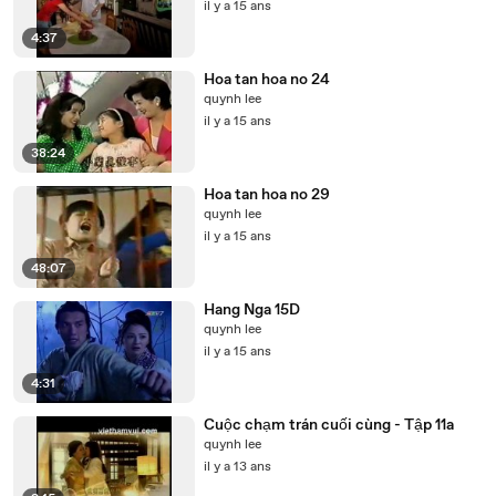
il y a 15 ans
4:37
Hoa tan hoa no 24
quynh lee
il y a 15 ans
38:24
Hoa tan hoa no 29
quynh lee
il y a 15 ans
48:07
Hang Nga 15D
quynh lee
il y a 15 ans
4:31
Cuộc chạm trán cuối cùng - Tập 11a
quynh lee
il y a 13 ans