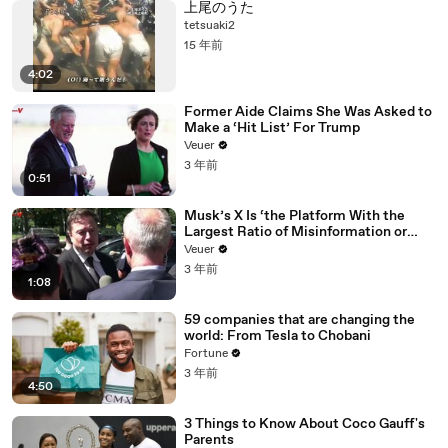
上尾のうた
tetsuaki2
15 年前
4:02
Former Aide Claims She Was Asked to
Make a ‘Hit List’ For Trump
Veuer
3 年前
0:51
Musk’s X Is ‘the Platform With the
Largest Ratio of Misinformation or
Disinformation’ Amongst All Social
Veuer
Media Platforms
3 年前
1:08
59 companies that are changing the
world: From Tesla to Chobani
Fortune
3 年前
4:50
3 Things to Know About Coco Gauff's
Parents