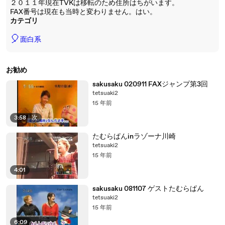
２０１１年現在TVKは移転のため住所はちがいます。
FAX番号は現在も当時と変わりません。はい。
カテゴリ
🎈
面白系
お勧め
sakusaku 020911 FAXジャンプ第3回
tetsuaki2
15 年前
3:58
|
次
たむらぱんinラゾーナ川崎
tetsuaki2
15 年前
4:01
sakusaku 081107 ゲストたむらぱん
tetsuaki2
15 年前
6:09