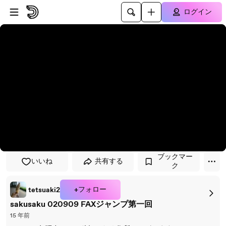
プレイヤーにスキップ
メインコンテンツにスキップ
ログイン
ブックマー
いいね
共有する
ク
+フォロー
tetsuaki2
sakusaku 020909 FAXジャンプ第一回
15 年前