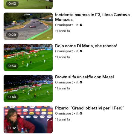
0:40
Incidente pauroso in F3, illeso Gustavo
Menezes
Omnisport - it
11 anni fa
0:29
Rojo come Di Maria, che rabona!
Omnisport - it
11 anni fa
0:50
Brown si fa un selfie con Messi
Omnisport - it
11 anni fa
0:40
Pizarro: "Grandi obiettivi per il Perù"
Omnisport - it
11 anni fa
0:32