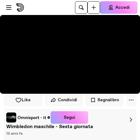
Vai al lettore
Passa al contenuto principale
Accedi
Like
Condividi
Segnalibro
Segui
Omnisport - it
Wimbledon maschile - Sesta giornata
15 anni fa