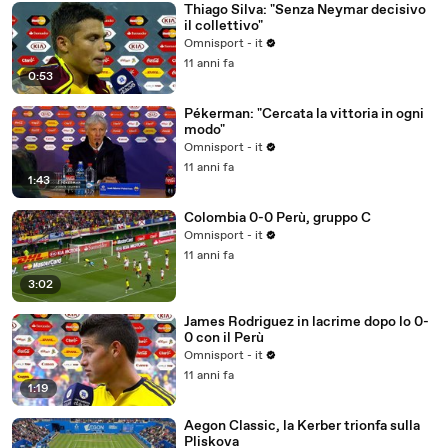
Thiago Silva: "Senza Neymar decisivo
il collettivo"
Omnisport - it
11 anni fa
0:53
Pékerman: "Cercata la vittoria in ogni
modo"
Omnisport - it
11 anni fa
1:43
Colombia 0-0 Perù, gruppo C
Omnisport - it
11 anni fa
3:02
James Rodriguez in lacrime dopo lo 0-
0 con il Perù
Omnisport - it
11 anni fa
1:19
Aegon Classic, la Kerber trionfa sulla
Pliskova