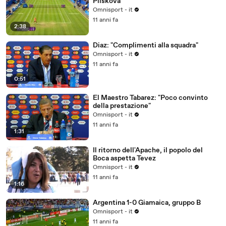
Pliskova
Omnisport - it
11 anni fa
2:38
Diaz: "Complimenti alla squadra"
Omnisport - it
11 anni fa
0:51
El Maestro Tabarez: "Poco convinto
della prestazione"
Omnisport - it
11 anni fa
1:31
Il ritorno dell'Apache, il popolo del
Boca aspetta Tevez
Omnisport - it
11 anni fa
1:16
Argentina 1-0 Giamaica, gruppo B
Omnisport - it
11 anni fa