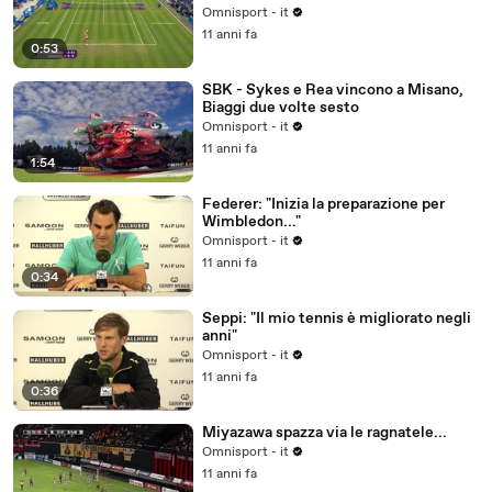
Omnisport - it
11 anni fa
0:53
SBK - Sykes e Rea vincono a Misano,
Biaggi due volte sesto
Omnisport - it
11 anni fa
1:54
Federer: "Inizia la preparazione per
Wimbledon..."
Omnisport - it
11 anni fa
0:34
Seppi: "Il mio tennis è migliorato negli
anni"
Omnisport - it
11 anni fa
0:36
Miyazawa spazza via le ragnatele...
Omnisport - it
11 anni fa