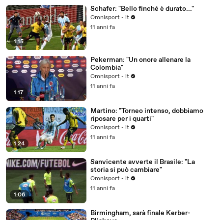
Schafer: "Bello finché è durato..."
Omnisport - it
11 anni fa
1:15
Pekerman: "Un onore allenare la
Colombia"
Omnisport - it
11 anni fa
1:17
Martino: "Torneo intenso, dobbiamo
riposare per i quarti"
Omnisport - it
11 anni fa
1:24
Sanvicente avverte il Brasile: "La
storia si può cambiare"
Omnisport - it
11 anni fa
1:06
Birmingham, sarà finale Kerber-