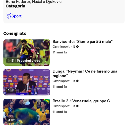
Bene Federer, Nadal e Djokovic
Categoria
🥇
Sport
Consigliato
Sanvicente: "Siamo partiti male"
Omnisport - it
11 anni fa
1:15
|
Prossimi video
Dunga: "Neymar? Ce ne faremo una
ragione"
Omnisport - it
11 anni fa
1:18
Brasile 2-1 Venezuela, gruppo C
Omnisport - it
11 anni fa
3:02