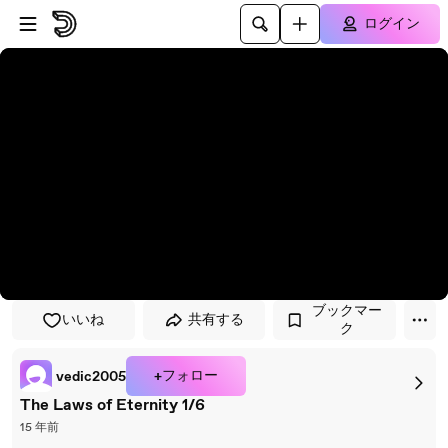
プレイヤーにスキップ
メインコンテンツにスキップ
ログイン
ブックマー
いいね
共有する
ク
+フォロー
vedic2005
The Laws of Eternity 1/6
15 年前