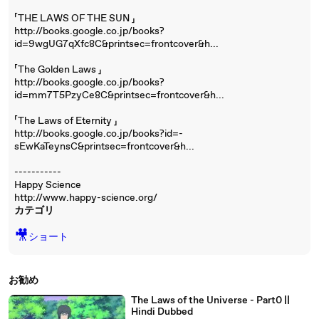
「THE LAWS OF THE SUN 」
http://books.google.co.jp/books?
id=9wgUG7qXfc8C&printsec=frontcover&h...
「The Golden Laws 」
http://books.google.co.jp/books?
id=mm7T5PzyCe8C&printsec=frontcover&h...
「The Laws of Eternity 」
http://books.google.co.jp/books?id=-
sEwKaTeynsC&printsec=frontcover&h...
-----------
Happy Science
http://www.happy-science.org/
カテゴリ
🎥
ショート
お勧め
The Laws of the Universe - Part0 ||
Hindi Dubbed