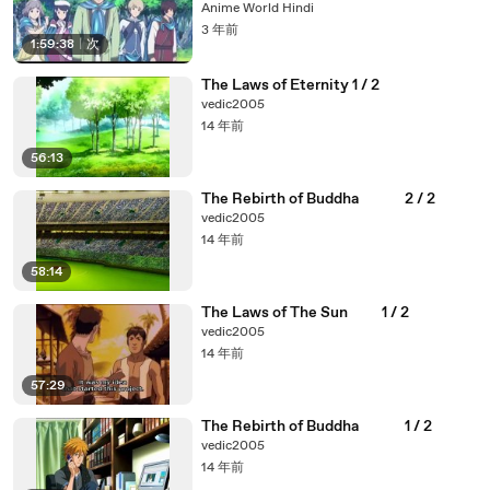
Anime World Hindi
3 年前
1:59:38
|
次
The Laws of Eternity 1 / 2
vedic2005
14 年前
56:13
The Rebirth of Buddha 2 / 2
vedic2005
14 年前
58:14
The Laws of The Sun 1 / 2
vedic2005
14 年前
57:29
The Rebirth of Buddha 1 / 2
vedic2005
14 年前