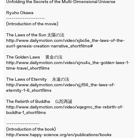
Unfolding the Secrets of the Multi-Dimensional Universe
Ryuho Okawa
---------------------
(Introduction of the movie)
The Laws of the Sun 太陽の法
http://www.dailymotion.com/video/xjbc5e_the-laws-of-the-
sun1-genesis-creation-narrative_shortfilms#
The Golden Laws 黄金の法
http://www.dailymotion.com/video/xjnu4u_the-golden-laws-1-
time-travel_shortfilms
The Laws of Eternity 永遠の法
http://www.dailymotion.com/video/xjjf56_the-laws-of-
eternity-1-6_shortfilms
The Rebirth of Buddha 仏陀再誕
http://www.dailymotion.com/video/xqegmc_the-rebirth-of-
buddha-1_shortfilms
------------------
(Introduction of the book)
http://www.happy-science.org/en/publications/books