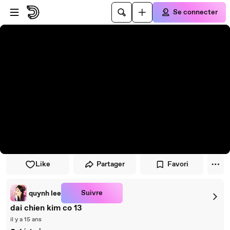
Passer au player
Passer au contenu principal
Se connecter
Like
Partager
Favori
Suivre
quynh lee
dai chien kim co 13
il y a 15 ans