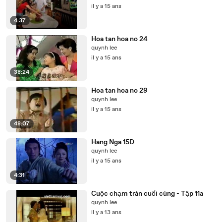
il y a 15 ans
4:37
Hoa tan hoa no 24
quynh lee
il y a 15 ans
38:24
Hoa tan hoa no 29
quynh lee
il y a 15 ans
48:07
Hang Nga 15D
quynh lee
il y a 15 ans
4:31
Cuộc chạm trán cuối cùng - Tập 11a
quynh lee
il y a 13 ans