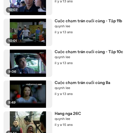
il y a 13 ans
10:07
Cuộc chạm trán cuối cùng - Tập 11b
quynh lee
il y a 13 ans
10:01
Cuộc chạm trán cuối cùng - Tập 10c
quynh lee
il y a 13 ans
9:06
Cuộc chạm trán cuối cùng 8a
quynh lee
il y a 13 ans
8:49
Hang nga 26C
quynh lee
il y a 15 ans