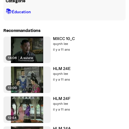
Catégorie
📚
Éducation
Recommandations
MXCC 10_C
quynh lee
il y a 11 ans
14:06
|
À suivre
HLM 24E
quynh lee
il y a 11 ans
13:00
HLM 24F
quynh lee
il y a 11 ans
12:54
HLM 24A