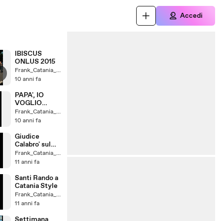
Accedi
IBISCUS
ONLUS 2015
Frank_Catania_un_Fede
10 anni fa
PAPA', IO
VOGLIO
GUARIRE
Frank_Catania_un_Fede
10 anni fa
Giudice
Calabro' sul
Caso Catania
Frank_Catania_un_Fede
11 anni fa
Santi Rando a
Catania Style
Frank_Catania_un_Fede
11 anni fa
Settimana