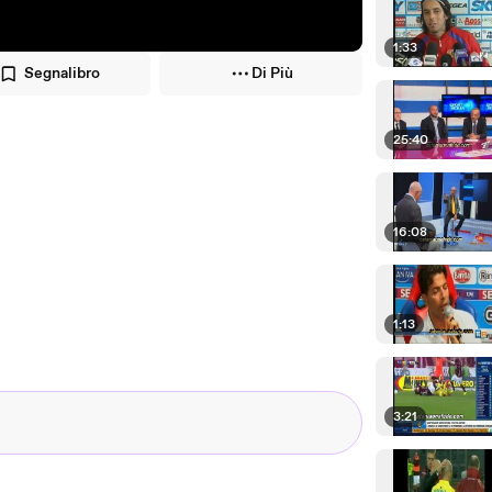
1:33
Segnalibro
Di Più
25:40
16:08
1:13
3:21