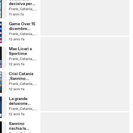
decisiva per
alcune
Frank_Catania_un_Fede
trattative
11 anni fa
Game Over 15
dicembre
2014
Frank_Catania_un_Fede
12 anni fa
Max Licari a
Sportime
Frank_Catania_un_Fede
12 anni fa
Crisi Catania
,Sannino
Resta ?
Frank_Catania_un_Fede
12 anni fa
La grande
delusione
della serie B
Frank_Catania_un_Fede
12 anni fa
Sannino
rischia la