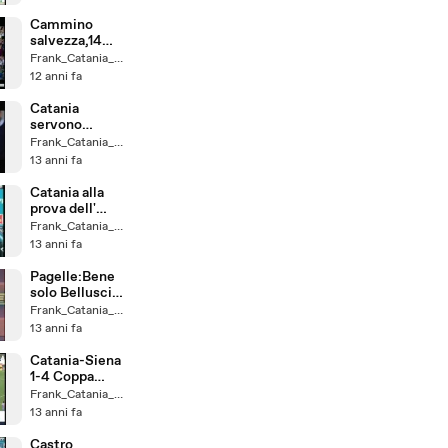
Cammino
salvezza,14
turni da vivere
Frank_Catania_un_Fede
12 anni fa
Catania
servono
carattere e
Frank_Catania_un_Fede
voglia
13 anni fa
Catania alla
prova dell'
Inter
Frank_Catania_un_Fede
13 anni fa
Pagelle:Bene
solo Bellusci e
Rinaudo
Frank_Catania_un_Fede
13 anni fa
Catania-Siena
1-4 Coppa
Italia
Frank_Catania_un_Fede
13 anni fa
Castro