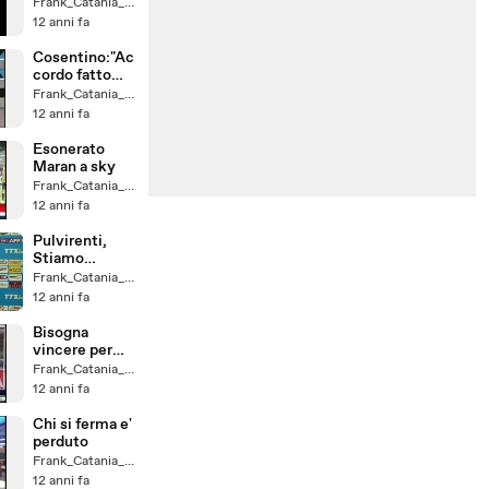
panchina
Frank_Catania_un_Fede
12 anni fa
Cosentino:"Ac
cordo fatto
con Gea
Frank_Catania_un_Fede
World"
12 anni fa
Esonerato
Maran a sky
Frank_Catania_un_Fede
12 anni fa
Pulvirenti,
Stiamo
compatti,
Frank_Catania_un_Fede
salviamo il
12 anni fa
Catania
Bisogna
vincere per
salvarsi
Frank_Catania_un_Fede
12 anni fa
Chi si ferma e'
perduto
Frank_Catania_un_Fede
12 anni fa