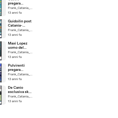
pregara
Catania-
Frank_Catania_un_Fede
Udinese
13 anni fa
Guidoilin post
Catania-
Udinese a sky
Frank_Catania_un_Fede
13 anni fa
Maxi Lopez
uomo del
giorno a sky
Frank_Catania_un_Fede
13 anni fa
Pulvirenti
pregara
Catania-
Frank_Catania_un_Fede
Udinese
13 anni fa
De Canio
esclusiva sky
sport 24
Frank_Catania_un_Fede
13 anni fa