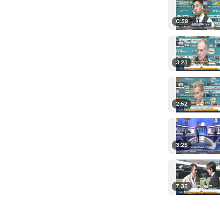
0:59
3:23
2:52
3:25
7:35