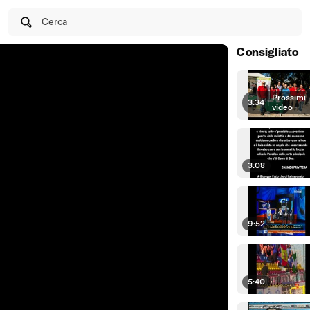
Cerca
Consigliato
Prossimi
3:34
|
video
3:08
9:52
5:40