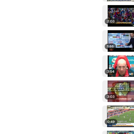
2:03
1:55
3:54
3:03
0:49