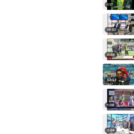
1:17
16:52
0:56
52:53
1:08
2:24