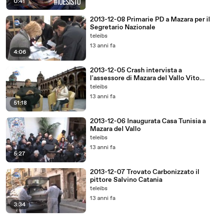
0:41
2013-12-08 Primarie PD a Mazara per il
Segretario Nazionale
teleibs
13 anni fa
4:06
2013-12-05 Crash intervista a
l'assessore di Mazara del Vallo Vito
Billardello
teleibs
13 anni fa
51:18
2013-12-06 Inaugurata Casa Tunisia a
Mazara del Vallo
teleibs
13 anni fa
5:27
2013-12-07 Trovato Carbonizzato il
pittore Salvino Catania
teleibs
13 anni fa
3:34