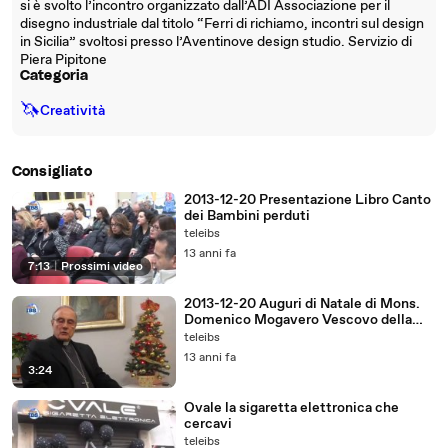
si è svolto l’incontro organizzato dall’ADI Associazione per il
disegno industriale dal titolo “Ferri di richiamo, incontri sul design
in Sicilia” svoltosi presso l’Aventinove design studio. Servizio di
Piera Pipitone
Categoria
🦄
Creatività
Consigliato
2013-12-20 Presentazione Libro Canto
dei Bambini perduti
teleibs
13 anni fa
7:13
|
Prossimi video
2013-12-20 Auguri di Natale di Mons.
Domenico Mogavero Vescovo della
Diocesi di Mazara
teleibs
13 anni fa
3:24
Ovale la sigaretta elettronica che
cercavi
teleibs