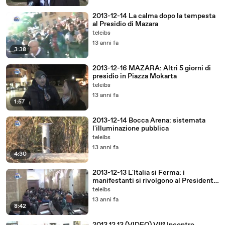
2013-12-14 La calma dopo la tempesta
al Presidio di Mazara
teleibs
13 anni fa
3:38
2013-12-16 MAZARA: Altri 5 giorni di
presidio in Piazza Mokarta
teleibs
13 anni fa
1:57
2013-12-14 Bocca Arena: sistemata
l'illuminazione pubblica
teleibs
13 anni fa
4:30
2013-12-13 L'Italia si Ferma: i
manifestanti si rivolgono al Presidente
del Consiglio Pietro Marino
teleibs
13 anni fa
8:42