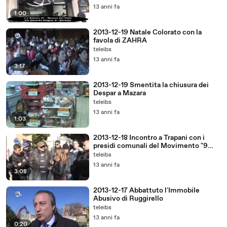
13 anni fa
1:00
2013-12-19 Natale Colorato con la
favola di ZAHRA
teleibs
13 anni fa
3:17
2013-12-19 Smentita la chiusura dei
Despar a Mazara
teleibs
13 anni fa
1:03
2013-12-18 Incontro a Trapani con i
presidi comunali del Movimento "9
Dicembre"
teleibs
13 anni fa
3:08
2013-12-17 Abbattuto l'Immobile
Abusivo di Ruggirello
teleibs
13 anni fa
0:20