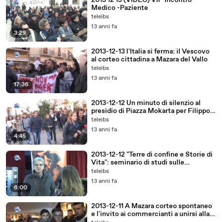
2013 12 13 (VIDEO) VII° Incontro
Medico -Paziente
teleibs
13 anni fa
3:29
2013-12-13 l'Italia si ferma: il Vescovo
al corteo cittadina a Mazara del Vallo
teleibs
13 anni fa
17:36
2013-12-12 Un minuto di silenzio al
presidio di Piazza Mokarta per Filippo
Arena
teleibs
13 anni fa
4:45
2013-12-12 "Terre di confine e Storie di
Vita": seminario di studi sulle
migrazioni
teleibs
13 anni fa
6:00
2013-12-11 A Mazara corteo spontaneo
e l'invito ai commercianti a unirsi alla