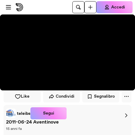
Vai al lettore
Passa al contenuto principale
Accedi
Like
Condividi
Segnalibro
Segui
teleibs
2011-06-24 Aventinove
15 anni fa