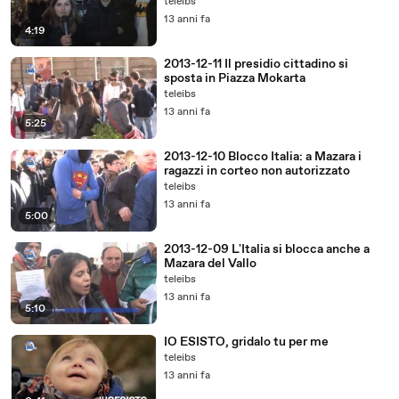
lotta
teleibs
13 anni fa
4:19
2013-12-11 Il presidio cittadino si
sposta in Piazza Mokarta
teleibs
13 anni fa
5:25
2013-12-10 Blocco Italia: a Mazara i
ragazzi in corteo non autorizzato
teleibs
13 anni fa
5:00
2013-12-09 L'Italia si blocca anche a
Mazara del Vallo
teleibs
13 anni fa
5:10
IO ESISTO, gridalo tu per me
teleibs
13 anni fa