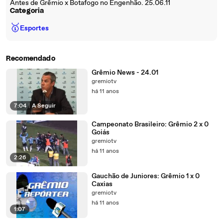
Antes de Grêmio x Botafogo no Engenhão. 25.06.11
Categoria
🥇
Esportes
Recomendado
Grêmio News - 24.01
gremiotv
há 11 anos
7:04
|
A Seguir
Campeonato Brasileiro: Grêmio 2 x 0
Goiás
gremiotv
há 11 anos
2:26
Gauchão de Juniores: Grêmio 1 x 0
Caxias
gremiotv
há 11 anos
1:07