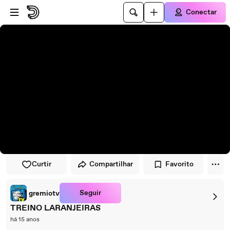
Pular para o player
Ir para o conteúdo principal
Conectar
Curtir
Compartilhar
Favorito
Seguir
gremiotv
TREINO LARANJEIRAS
há 15 anos