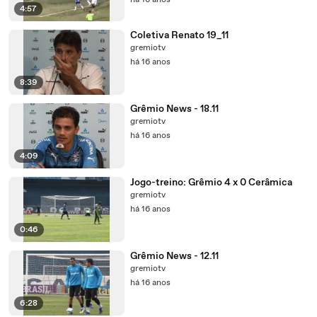
há 16 anos
4:57
Coletiva Renato 19_11
gremiotv
há 16 anos
8:39
Grêmio News - 18.11
gremiotv
há 16 anos
4:09
Jogo-treino: Grêmio 4 x 0 Cerâmica
gremiotv
há 16 anos
0:46
Grêmio News - 12.11
gremiotv
há 16 anos
6:28