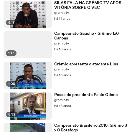
SILAS FALA NA GRÊMIO TV APÓS
VITÓRIA SOBRE O VEC
gremiotv
há 11 anos
5:17
Campeonato Gaúcho - Grêmio 1x0
Canoas
gremiotv
há 16 anos
1:17
Grêmio apresenta o atacante Lins
gremiotv
há 16 anos
1:08
Posse do presidente Paulo Odone
gremiotv
há 16 anos
5:32
Campeonato Brasileiro 2010: Grêmio 3
x 0 Botafogo