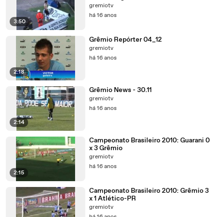
gremiotv
há 16 anos
3:50
Grêmio Repórter 04_12
gremiotv
há 16 anos
2:18
Grêmio News - 30.11
gremiotv
há 16 anos
2:14
Campeonato Brasileiro 2010: Guarani 0
x 3 Grêmio
gremiotv
há 16 anos
2:15
Campeonato Brasileiro 2010: Grêmio 3
x 1 Atlético-PR
gremiotv