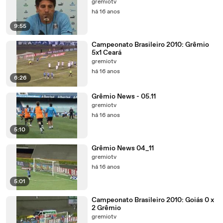
gremiotv
há 16 anos
9:55
Campeonato Brasileiro 2010: Grêmio
5x1 Ceará
gremiotv
há 16 anos
6:26
Grêmio News - 05.11
gremiotv
há 16 anos
5:10
Grêmio News 04_11
gremiotv
há 16 anos
5:01
Campeonato Brasileiro 2010: Goiás 0 x
2 Grêmio
gremiotv