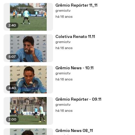
Grêmio Repórter 11_11
gremiotv
há 16 anos
2:40
Coletiva Renato 11.11
gremiotv
há 16 anos
5:07
Grêmio News - 10.11
gremiotv
há 16 anos
4:40
Grêmio Repórter - 09.11
gremiotv
há 16 anos
2:00
Grêmio News 08_11