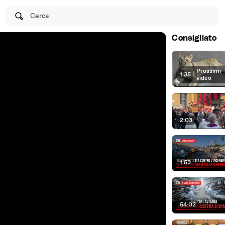
Cerca
Consigliato
Prossimi
1:35
|
video
2:03
1:53
54:02