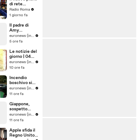
di rete
regionale per
Radio Roma
l’Endometrios
1 giorno fa
i
Il padre di
Amy
Winehouse è
euronews (in Italiano)
stato
5 ore fa
condannato a
pagare quasi
Le notizie del
un milione di
giorno | 04
sterline alle
agosto 2026 -
euronews (in Italiano)
amiche
Serale
10 ore fa
Incendio
boschivo si
estende in
euronews (in Italiano)
una riserva
11 ore fa
naturale nel
sud dei Paesi
Giappone,
Bassi
sospetto
colpo di
euronews (in Italiano)
calore uccide
11 ore fa
tre leoni nello
zoo Tama di
Apple sfida il
Tokyo
Regno Unito