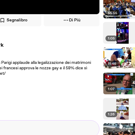
55:55
Segnalibro
Di Più
1:05
rk
 a Parigi applaude alla legalizzazione dei matrimoni
11:46
 francesi approva le nozze gay e il 58% dice sì
net/
1:07
1:26