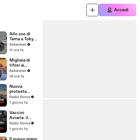
Accedi
Allo zoo di
Tama a Tokyo
morte tre
Askanews
leonesse,
11 ore fa
forse per
colpo di
Migliaia di
calore
tifosi ai
funerali di
Askanews
Baresi: "Ciao
16 ore fa
Capitano"
Nuova
protesta
contro
Radio Roma
l'inceneritore
1 giorno fa
di Santa
Palomba: "Né
Vaccini
poteri né
Aviaria: il
sentenze ci
mondo
Radio Roma
fermeranno!"
antisistema si
1 giorno fa
spacca
Il nuovo piano