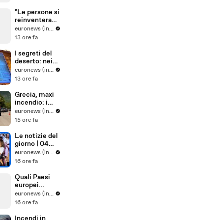
solari di Shell
in Europa
"Le persone si
reinventerann
o": il sarto
euronews (in Italiano)
portoghese
13 ore fa
mantiene viva
tradizione
I segreti del
degli abiti su
deserto: nei
misura
paesaggi
euronews (in Italiano)
antichi e nelle
13 ore fa
tradizioni vive
dell'Uzbekista
Grecia, maxi
n
incendio: i
vigili del
euronews (in Italiano)
fuoco
15 ore fa
combattono
le fiamme
Le notizie del
spinte dal
giorno | 04
vento
agosto 2026 -
euronews (in Italiano)
Pomeridiane
16 ore fa
Quali Paesi
europei
sostengono
euronews (in Italiano)
maggiorment
16 ore fa
e l'adesione
dell'Ucraina
Incendi in