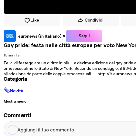
Like
Condividi
Segui
euronews (in Italiano)
Gay pride: festa nelle città europee per voto New Yo
15 anni fa
Felici di festeggiare un diritto in più. La decima edizione del gay pride
omesessuali nello Stato di New York. Secondo un sondaggio, il 63% dei
all'adozione da parte delle coppie omosessuali. ... http://it.euronews.
Categoria
🗞
Novità
Mostra meno
Commenti
Aggiungi