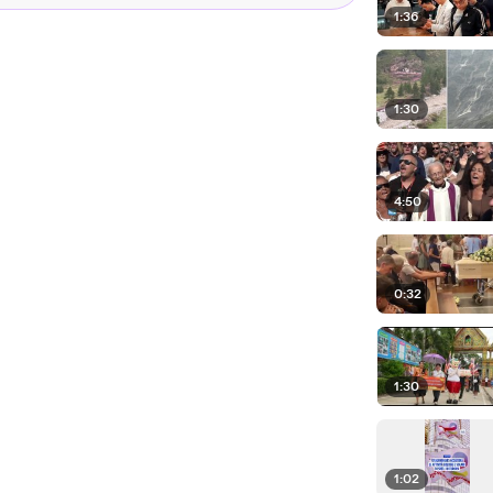
1:36
1:30
4:50
0:32
1:30
1:02