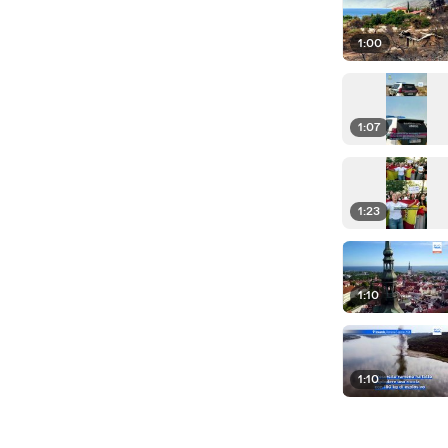
1:00
1:07
1:23
1:10
1:10