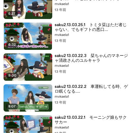
mvkaela1
13 年前
5:27
saku2.13.03.25.1 トミタ栞はただ者じ
ゃない、でもギフトの悪口...
mvkaela1
13 年前
6:32
saku2 13.03.22.3 栞ちゃんのマネージ
ャ清政さんのユルキャラ
mvkaela1
13 年前
9:00
saku2 13.03.22.2 車運転してる時、ゲ
ロ眠くなる....
mvkaela1
13 年前
8:07
saku2 13.03.22.1 モーニング娘もサク
サカー
mvkaela1