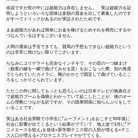
15 年前
余談ですが世の中には超能力は存在しません。 実は超能力を証
明しようといろいろな団体は多額の賞金を出して募集したのです
がすべてトリックがあるのが実証されたためです。
まあ超能力があれば簡単にお金を稼げるためそれを商売にするや
つなんているはずもございません。
人間の運命は予言できても、競馬の予想もできない超能力という
のは非常に情けない限りでございます。
ちなみにユリゲラーも完全なインチキで、その芸の一つ鍵まげ
（観客の鍵を一瞬で曲げてみせる芸）をおこなった際、別の角度
でとられていたカメラに、靴のかかとで固定して曲げているとこ
ろをしっかりとられています。
ただこの件に関してもっとも恐ろしいのは日本テレビの無責任さ
で超能力ブームを偽物とわかっていて起こしたことが、後のオー
ム心理教につながる訳ですが、その因果関係に知らんぷりをして
いることです。
実はある社会実験で小学生に「ムーブメント」をおこすと10年後に
社会に影響が出てくるという結果がでていて、地上波で3月に「ア
ニメエースを狙え」を放送=新学期テニス部の入部が増える=テニ
ス人口が増える=プロテニスプレイヤがでてくる。