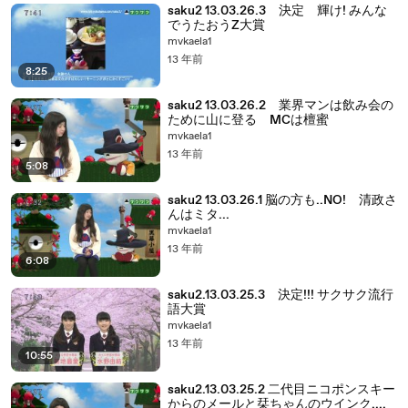
saku2 13.03.26.3 決定 輝け! みんな
でうたおうZ大賞
mvkaela1
13 年前
8:25
saku2 13.03.26.2 業界マンは飲み会の
ために山に登る MCは檀蜜
mvkaela1
13 年前
5:08
saku2 13.03.26.1 脳の方も..NO! 清政さ
んはミタ...
mvkaela1
13 年前
6:08
saku2.13.03.25.3 決定!!! サクサク流行
語大賞
mvkaela1
13 年前
10:55
saku2.13.03.25.2 二代目ニコポンスキー
からのメールと栞ちゃんのウインク....