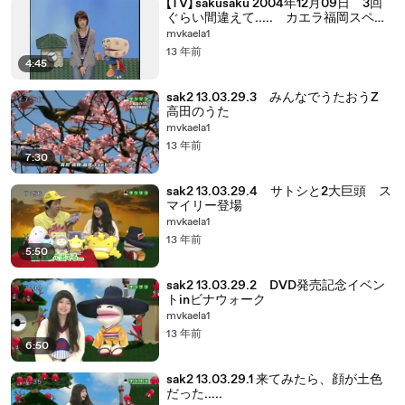
【TV】 sakusaku 2004年12月09日 3回
ぐらい間違えて..... カエラ福岡スペシ
ャル④ 1/4
mvkaela1
13 年前
4:45
sak2 13.03.29.3 みんなでうたおうZ
高田のうた
mvkaela1
13 年前
7:30
sak2 13.03.29.4 サトシと2大巨頭 ス
マイリー登場
mvkaela1
13 年前
5:50
sak2 13.03.29.2 DVD発売記念イベン
トinビナウォーク
mvkaela1
13 年前
6:50
sak2 13.03.29.1 来てみたら、顔が土色
だった.....