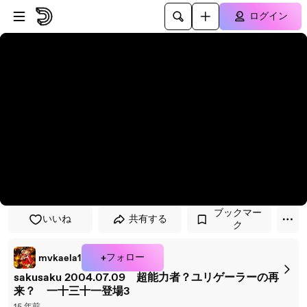
プレイヤーにスキップ
メインコンテンツにスキップ
ログイン
ブックマー
いいね
共有する
ク
+フォロー
mvkaela1
sakusaku 2004.07.09 超能力者？ユリゲーラーの再
来？ 一十三十一登場3