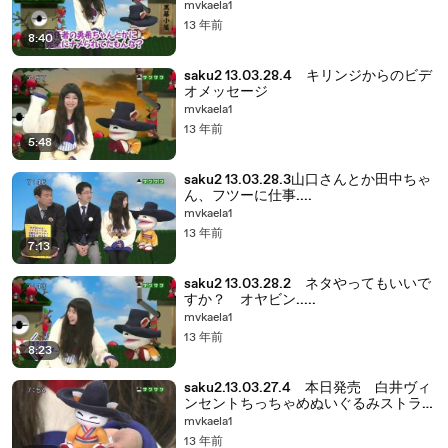
mvkaela1
13 年前
8:40
saku2 13.03.28.4 キリンジからのビデ
オメッセージ
mvkaela1
13 年前
5:48
saku2 13.03.28.3山口さんとか田中ちゃ
ん、フツーに仕事....
mvkaela1
13 年前
7:13
saku2 13.03.28.2 ネタやってもいいで
すか？ オヤビン.....
mvkaela1
13 年前
8:23
saku2.13.03.27.4 本日発売 白井ヴィ
ンセントちっちゃめぬいぐるみストラッ
プ
mvkaela1
13 年前