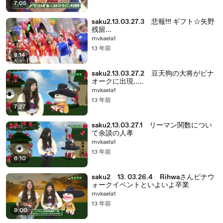
7:05
saku2.13.03.27.3 悲報!!! ギフト☆矢野
残留...
mvkaela1
13 年前
8:14
saku2.13.03.27.2 豆天狗の大将がビナ
オークに出現.....
mvkaela1
13 年前
7:27
saku2.13.03.27.1 リーマン関数につい
て余談の人孝
mvkaela1
13 年前
6:10
saku2 13. 03.26.4 Rihwaさんビナウ
ォークイベントといよいよ卒業
mvkaela1
13 年前
9:00