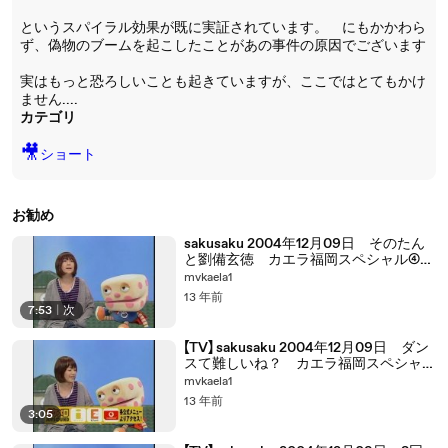
というスパイラル効果が既に実証されています。 にもかかわら
ず、偽物のブームを起こしたことがあの事件の原因でございます
実はもっと恐ろしいことも起きていますが、ここではとてもかけ
ません....
カテゴリ
🎥
ショート
お勧め
sakusaku 2004年12月09日 そのたん
と劉備玄徳 カエラ福岡スペシャル④
3/4
mvkaela1
13 年前
7:53
|
次
【TV】 sakusaku 2004年12月09日 ダン
スて難しいね？ カエラ福岡スペシャル
④ 2/4
mvkaela1
13 年前
3:05