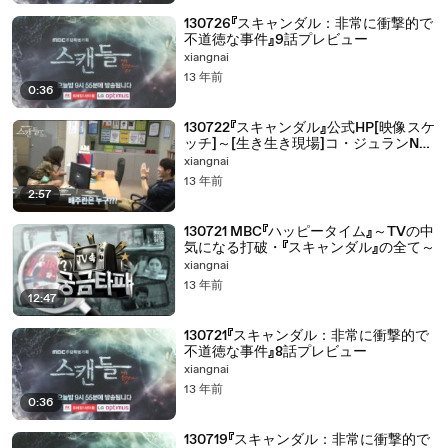
130726『スキャンダル：非常に衝撃的で
不道徳な事件』9話プレビュー
xiangnai
13 年前
0:36
130722『スキャンダル』公式HP[映像スケ
ッチ]～[生き生き現場]コ・ジュランNG
事件！～
xiangnai
13 年前
2:57
130721 MBC『ハッピータイム』～TVの中
気になる打破・『スキャンダル』の全て～
xiangnai
13 年前
12:47
130721『スキャンダル：非常に衝撃的で
不道徳な事件』8話プレビュー
xiangnai
13 年前
0:36
130719『スキャンダル：非常に衝撃的で