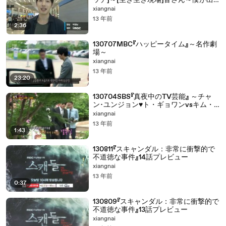
ッチ]～[生き生き現場]皆さん～僕が出
てこなくて気になったでしょう？～
xiangnai
13 年前
2:36
130707MBC『ハッピータイム』～名作劇
場～
xiangnai
13 年前
23:20
130704SBS『真夜中のTV芸能』 ～チャ
ン･ユンジョン♥ト・ギョワンvsキム・
ジェウォン～
xiangnai
13 年前
1:43
130811『スキャンダル：非常に衝撃的で
不道徳な事件』14話プレビュー
xiangnai
13 年前
0:37
130809『スキャンダル：非常に衝撃的で
不道徳な事件』13話プレビュー
xiangnai