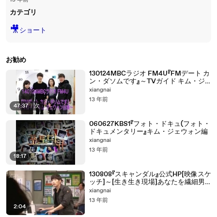
15 年前
カテゴリ
🎥
ショート
お勧め
130124MBCラジオ FM4U『FMデート カ
ン・ダソムです』～TVガイド キム・ジ
ェウォン出演～
xiangnai
13 年前
47:37
|
次
060627KBS1『フォト・ドキュ(フォト・
ドキュメンタリー』キム・ジェウォン編
xiangnai
13 年前
18:17
130808『スキャンダル』公式HP[映像スケ
ッチ]～[生き生き現場]あなたを繊細男
に...！～
xiangnai
13 年前
2:04