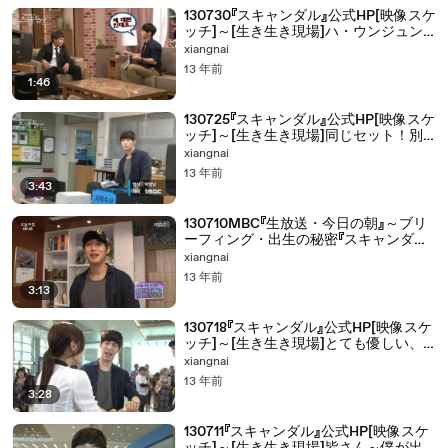
130730『スキャンダル』公式HP[映像スケ
ッチ]～[生き生き現場]ハ・ウンジュン
のまた別の職業は??～
xiangnai
13 年前
1:46
130725『スキャンダル』公式HP[映像スケ
ッチ]～[生き生き現場]同じセット！別
の場所(?)～
xiangnai
13 年前
3:43
130710MBC『生放送・今日の朝』～ブリ
ーフィング・出生の秘密『スキャンダル』
非常に衝撃的なカリスマ対決～
xiangnai
13 年前
3:13
130718『スキャンダル』公式HP[映像スケ
ッチ]～[生き生き現場]とても優しい、
配慮天使ハ刑事!! ～
xiangnai
13 年前
3:28
130711『スキャンダル』公式HP[映像スケ