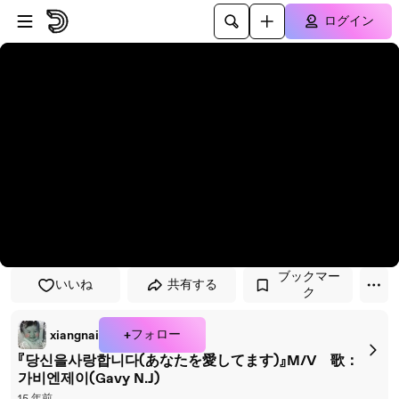
プレイヤーにスキップ
メインコンテンツにスキップ
ログイン
ブックマー
いいね
共有する
ク
+フォロー
xiangnai
『당신을사랑합니다(あなたを愛してます)』M/V 歌：
가비엔제이(Gavy N.J)