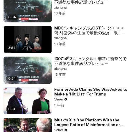
不道徳な事件』7話プレビュー
xiangnai
13 年前
0:34
MBC『スキャンダル』OST『내 생애 마지
막 사랑(私の生涯で最後の愛)』 歌：더
포지션(The Position)
xiangnai
13 年前
3:54
130714『スキャンダル：非常に衝撃的で
不道徳な事件』6話プレビュー
xiangnai
13 年前
0:34
Former Aide Claims She Was Asked to
Make a ‘Hit List’ For Trump
Veuer
3 年前
0:51
Musk’s X Is ‘the Platform With the
Largest Ratio of Misinformation or
Disinformation’ Amongst All Social
Veuer