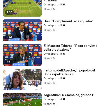
Pliskova
Omnisport - it
11 anni fa
2:38
Diaz: "Complimenti alla squadra"
Omnisport - it
11 anni fa
0:51
El Maestro Tabarez: "Poco convinto
della prestazione"
Omnisport - it
11 anni fa
1:31
Il ritorno dell'Apache, il popolo del
Boca aspetta Tevez
Omnisport - it
11 anni fa
1:16
Argentina 1-0 Giamaica, gruppo B
Omnisport - it
11 anni fa