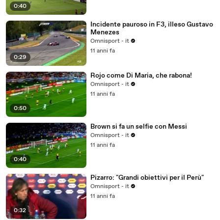
0:40
Incidente pauroso in F3, illeso Gustavo
Menezes
Omnisport - it
11 anni fa
0:29
Rojo come Di Maria, che rabona!
Omnisport - it
11 anni fa
0:50
Brown si fa un selfie con Messi
Omnisport - it
11 anni fa
0:40
Pizarro: "Grandi obiettivi per il Perù"
Omnisport - it
11 anni fa
0:32