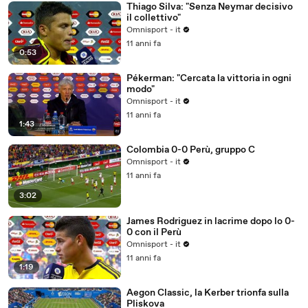
Thiago Silva: "Senza Neymar decisivo
il collettivo"
Omnisport - it
11 anni fa
0:53
Pékerman: "Cercata la vittoria in ogni
modo"
Omnisport - it
11 anni fa
1:43
Colombia 0-0 Perù, gruppo C
Omnisport - it
11 anni fa
3:02
James Rodriguez in lacrime dopo lo 0-
0 con il Perù
Omnisport - it
11 anni fa
1:19
Aegon Classic, la Kerber trionfa sulla
Pliskova