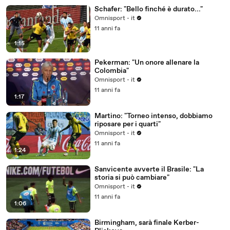
Schafer: "Bello finché è durato..."
Omnisport - it
11 anni fa
1:15
Pekerman: "Un onore allenare la
Colombia"
Omnisport - it
11 anni fa
1:17
Martino: "Torneo intenso, dobbiamo
riposare per i quarti"
Omnisport - it
11 anni fa
1:24
Sanvicente avverte il Brasile: "La
storia si può cambiare"
Omnisport - it
11 anni fa
1:06
Birmingham, sarà finale Kerber-