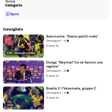
Tennis
Categoria
🥇
Sport
Consigliato
Sanvicente: "Siamo partiti male"
Omnisport - it
11 anni fa
1:15
|
Prossimi video
Dunga: "Neymar? Ce ne faremo una
ragione"
Omnisport - it
11 anni fa
1:18
Brasile 2-1 Venezuela, gruppo C
Omnisport - it
11 anni fa
3:02