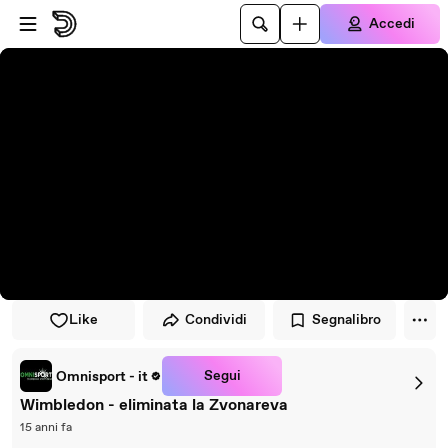
Vai al lettore
Passa al contenuto principale
Accedi
Like
Condividi
Segnalibro
Segui
Omnisport - it
Wimbledon - eliminata la Zvonareva
15 anni fa