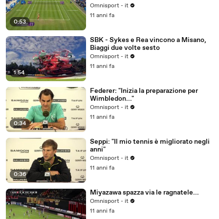
Omnisport - it
11 anni fa
0:53
SBK - Sykes e Rea vincono a Misano,
Biaggi due volte sesto
Omnisport - it
11 anni fa
1:54
Federer: "Inizia la preparazione per
Wimbledon..."
Omnisport - it
11 anni fa
0:34
Seppi: "Il mio tennis è migliorato negli
anni"
Omnisport - it
11 anni fa
0:36
Miyazawa spazza via le ragnatele...
Omnisport - it
11 anni fa