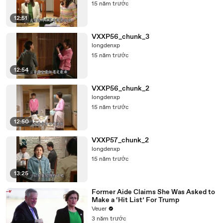
15 năm trước
12:51
VXXP56_chunk_3
longdenxp
15 năm trước
12:54
VXXP56_chunk_2
longdenxp
15 năm trước
12:50
VXXP57_chunk_2
longdenxp
15 năm trước
13:25
Former Aide Claims She Was Asked to
Make a ‘Hit List’ For Trump
Veuer
3 năm trước