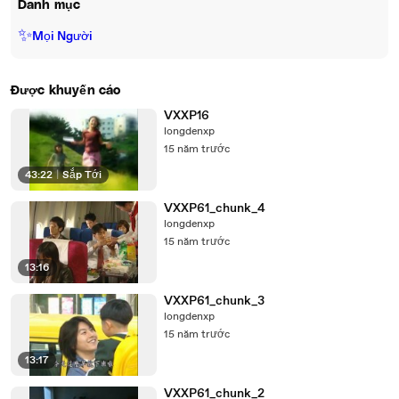
Danh mục
✨
Mọi Người
Được khuyến cáo
VXXP16
longdenxp
15 năm trước
43:22
|
Sắp Tới
VXXP61_chunk_4
longdenxp
15 năm trước
13:16
VXXP61_chunk_3
longdenxp
15 năm trước
13:17
VXXP61_chunk_2