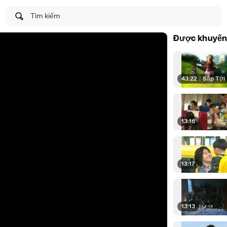
Tìm kiếm
Được khuyến
43:22
|
Sắp Tới
13:16
13:17
13:13