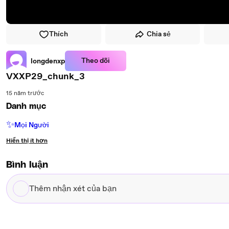
Thích
Chia sẻ
Theo dõi
longdenxp
VXXP29_chunk_3
15 năm trước
Danh mục
✨
Mọi Người
Hiển thị ít hơn
Bình luận
Thêm
nhận
xét
của
bạn