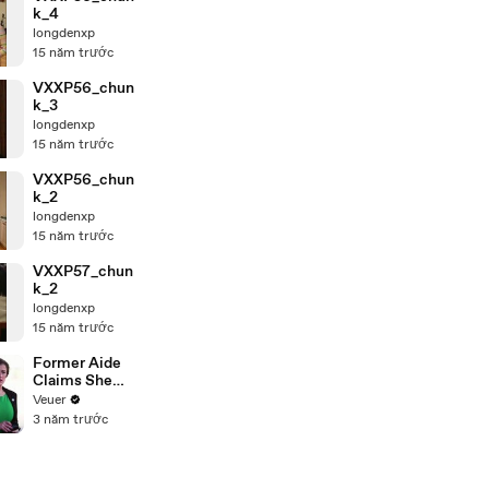
k_4
longdenxp
15 năm trước
VXXP56_chun
k_3
longdenxp
15 năm trước
VXXP56_chun
k_2
longdenxp
15 năm trước
VXXP57_chun
k_2
longdenxp
15 năm trước
Former Aide
Claims She
Was Asked to
Veuer
Make a ‘Hit
3 năm trước
List’ For
Trump