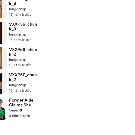
k_4
longdenxp
15 năm trước
VXXP56_chun
k_3
longdenxp
15 năm trước
VXXP56_chun
k_2
longdenxp
15 năm trước
VXXP57_chun
k_2
longdenxp
15 năm trước
Former Aide
Claims She
Was Asked to
Veuer
Make a ‘Hit
3 năm trước
List’ For
Trump