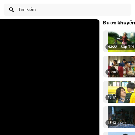
Tìm kiếm
Được khuyến
43:22
|
Sắp Tới
13:16
13:17
13:13