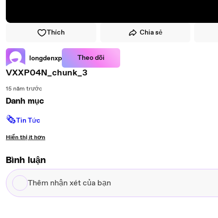
Thích
Chia sẻ
Theo dõi
longdenxp
VXXP04N_chunk_3
15 năm trước
Danh mục
🗞
Tin Tức
Hiển thị ít hơn
Bình luận
Thêm
nhận
xét
của