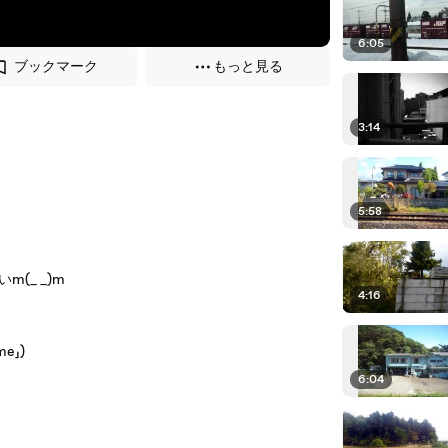
6:05
ブックマーク
もっと見る
3:14
5:58
。
(_ _)m
4:16
e」)
6:04