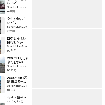
らいど
（2013.01）
SoychickenGue
4 年前
空中お散歩ら
いど
（2010.5.1）
SoychickenGue
8 年前
【2013】秘境駅
目指してみた
（ひと駅とな
SoychickenGue
りの別世界）
10 年前
20161103_しも
きたおおみな
とライド
SoychickenGue
10 年前
20091011仙石
線 東塩釜→松
島海岸（赤快
SoychickenGue
速）
10 年前
羽越本線せき
べつらいど