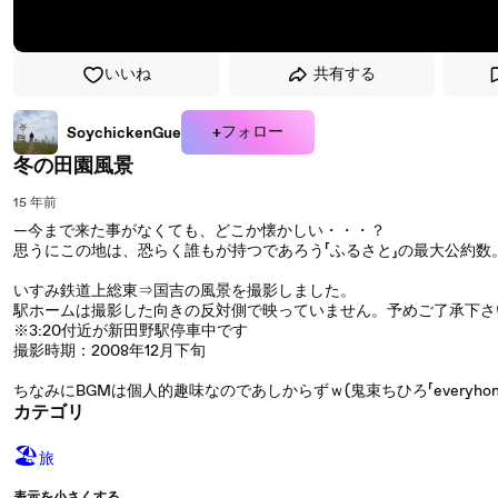
いいね
共有する
+フォロー
SoychickenGue
冬の田園風景
15 年前
―今まで来た事がなくても、どこか懐かしい・・・？
思うにこの地は、恐らく誰もが持つであろう「ふるさと」の最大公約数
いすみ鉄道上総東⇒国吉の風景を撮影しました。
駅ホームは撮影した向きの反対側で映っていません。予めご了承下さいm
※3:20付近が新田野駅停車中です
撮影時期：2008年12月下旬
ちなみにBGMは個人的趣味なのであしからずｗ(鬼束ちひろ「everyhom
カテゴリ
🏖
旅