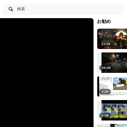
検索
お勧め
23:59
|
次
34:08
2:29
2:08