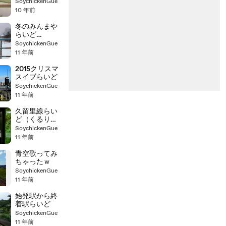
SoychickenGue
10 年前
冬のみんまや
らいど
（20160116）
SoychickenGue
11 年前
2015クリスマ
スイブらいど
SoychickenGue
11 年前
久留里線らい
ど（くるりひ
らやま）
SoychickenGue
11 年前
青空歌ってみ
ちゃったｗ
SoychickenGue
11 年前
始発駅から終
着駅らいど
SoychickenGue
11 年前