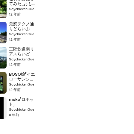
てみた_おもし
ろやまらいど
SoychickenGue
12 年前
鬼怒テクノ通
りどらいぶ
SoychickenGue
12 年前
三陸鉄道南リ
アスらいど
（全線再開の
SoychickenGue
夏[感涙]）
12 年前
BOSO娘「イエ
ローサンシャ
イン」歌ってみ
SoychickenGue
た
12 年前
moka「ロボッ
ト」
SoychickenGue
8 年前