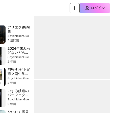
ログイン
アサエクBGM
集
SoychickenGue
3 週間前
2024年末みっ
どないどらい
ぶ（幕張→美
SoychickenGue
女木）
2 年前
河野丈洋「上尾
市立南中学校
校歌」
SoychickenGue
2 年前
いすみ鉄道の
パーフェクト
さいけん教室
SoychickenGue
【2010年2月】
2 年前
（MP4版）
ないりく雪見