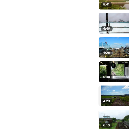
5:41
4:49
4:29
5:48
4:23
6:16