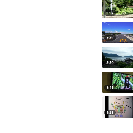
6:27
8:56
5:50
3:45
5:23