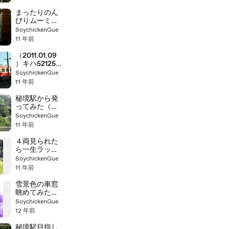
まったりのん
びりムーミン
列車の旅
SoychickenGue
11 年前
（2011.01.09
）キハ52125車
庫入れ撮って
SoychickenGue
みた
11 年前
秘境駅から発
ってみた（あ
ぶくまるも
SoychickenGue
り）
11 年前
４両見られた
ら一生ラッキ
ー！
SoychickenGue
（2010.4.25
11 年前
＠[旧]大多喜
れんげ祭り）
雪景色の車窓
眺めてみた
（ベタな選曲
SoychickenGue
でｗ）
12 年前
秘境駅目指し