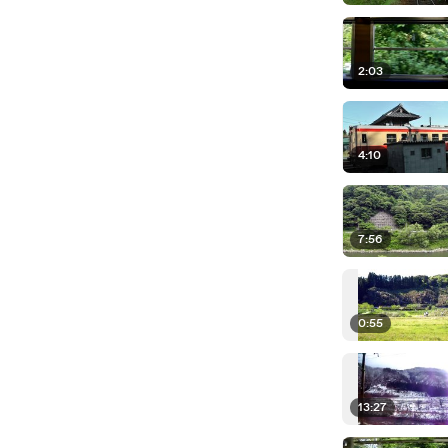
2:03
4:10
7:56
0:55
13:27