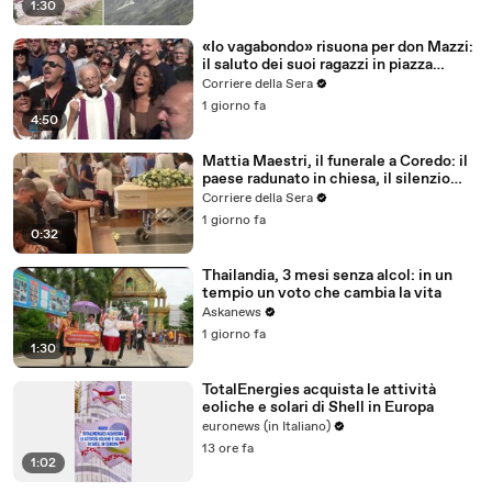
1:30
«Io vagabondo» risuona per don Mazzi:
il saluto dei suoi ragazzi in piazza
Sant'Ambrogio
Corriere della Sera
1 giorno fa
4:50
Mattia Maestri, il funerale a Coredo: il
paese radunato in chiesa, il silenzio
della famiglia, gli abbracci
Corriere della Sera
1 giorno fa
0:32
Thailandia, 3 mesi senza alcol: in un
tempio un voto che cambia la vita
Askanews
1 giorno fa
1:30
TotalEnergies acquista le attività
eoliche e solari di Shell in Europa
euronews (in Italiano)
13 ore fa
1:02