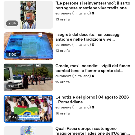
"Le persone si reinventeranno": il sarto
portoghese mantiene viva tradizione
degli abiti su misura
euronews (in Italiano)
13 ore fa
2:34
I segreti del deserto: nei paesaggi
antichi e nelle tradizioni vive
dell'Uzbekistan
euronews (in Italiano)
13 ore fa
5:00
Grecia, maxi incendio: i vigili del fuoco
combattono le fiamme spinte dal
vento
euronews (in Italiano)
15 ore fa
1:00
Le notizie del giorno | 04 agosto 2026
- Pomeridiane
euronews (in Italiano)
16 ore fa
11:42
Quali Paesi europei sostengono
maggiormente l'adesione dell'Ucraina