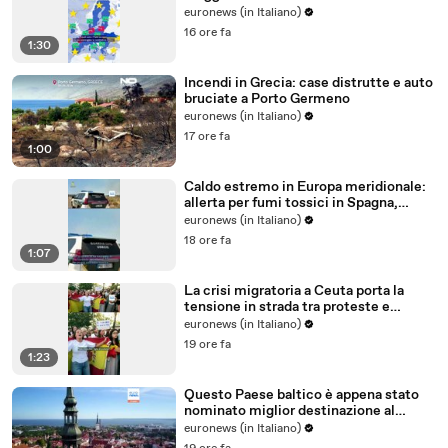
all'Ue?
euronews (in Italiano)
16 ore fa
1:30
Incendi in Grecia: case distrutte e auto
bruciate a Porto Germeno
euronews (in Italiano)
17 ore fa
1:00
Caldo estremo in Europa meridionale:
allerta per fumi tossici in Spagna,
Francia ferma reattori
euronews (in Italiano)
18 ore fa
1:07
La crisi migratoria a Ceuta porta la
tensione in strada tra proteste e
critiche al governo
euronews (in Italiano)
19 ore fa
1:23
Questo Paese baltico è appena stato
nominato miglior destinazione al
mondo per trasferirsi nel 2026
euronews (in Italiano)