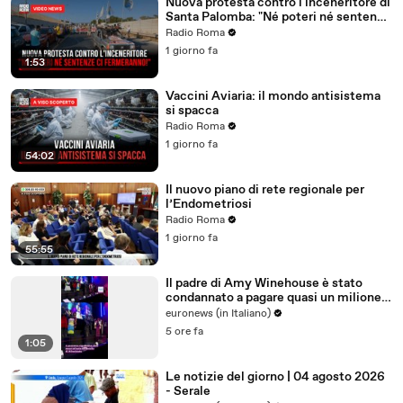
Nuova protesta contro l'inceneritore di
Santa Palomba: "Né poteri né sentenze
ci fermeranno!"
Radio Roma
1 giorno fa
1:53
Vaccini Aviaria: il mondo antisistema
si spacca
Radio Roma
1 giorno fa
54:02
Il nuovo piano di rete regionale per
l’Endometriosi
Radio Roma
1 giorno fa
55:55
Il padre di Amy Winehouse è stato
condannato a pagare quasi un milione
di sterline alle amiche
euronews (in Italiano)
5 ore fa
1:05
Le notizie del giorno | 04 agosto 2026
- Serale