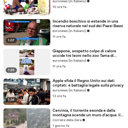
euronews (in Italiano)
10 ore fa
11:46
Incendio boschivo si estende in una
riserva naturale nel sud dei Paesi Bassi
euronews (in Italiano)
11 ore fa
1:07
Giappone, sospetto colpo di calore
uccide tre leoni nello zoo Tama di
Tokyo
euronews (in Italiano)
11 ore fa
1:26
Apple sfida il Regno Unito sui dati
criptati: è battaglia legale sulla privacy
euronews (in Italiano)
13 ore fa
1:36
Cervinia, il torrente esonda e dalla
montagna scende un muro d'acqua: il
video del nubifragio
Corriere della Sera
1 giorno fa