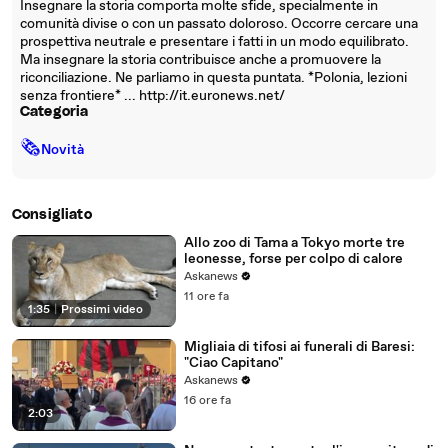
Insegnare la storia comporta molte sfide, specialmente in
comunità divise o con un passato doloroso. Occorre cercare una
prospettiva neutrale e presentare i fatti in un modo equilibrato.
Ma insegnare la storia contribuisce anche a promuovere la
riconciliazione. Ne parliamo in questa puntata. *Polonia, lezioni
senza frontiere* ... http://it.euronews.net/
Categoria
🗞
Novità
Consigliato
Allo zoo di Tama a Tokyo morte tre
leonesse, forse per colpo di calore
Askanews
11 ore fa
1:35
|
Prossimi video
Migliaia di tifosi ai funerali di Baresi:
"Ciao Capitano"
Askanews
16 ore fa
2:03