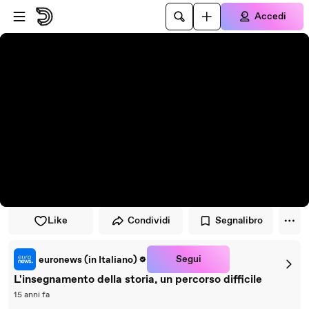
Vai al lettore
Passa al contenuto principale
Accedi
Like
Condividi
Segnalibro
Segui
euronews (in Italiano)
L'insegnamento della storia, un percorso difficile
15 anni fa