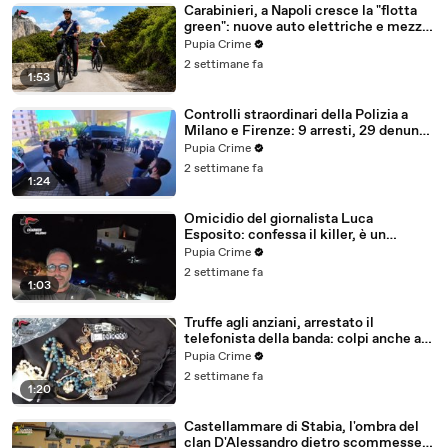
Carabinieri, a Napoli cresce la "flotta
green": nuove auto elettriche e mezzi
sostenibili anche sulle isole (25.07.26)
Pupia Crime
2 settimane fa
1:53
Controlli straordinari della Polizia a
Milano e Firenze: 9 arresti, 29 denunce
e oltre 7mila persone identificate
Pupia Crime
(25.07.26)
2 settimane fa
1:24
Omicidio del giornalista Luca
Esposito: confessa il killer, è un
26enne tunisino (25.07.26)
Pupia Crime
2 settimane fa
1:03
Truffe agli anziani, arrestato il
telefonista della banda: colpi anche ad
Aversa, oltre 300mila euro il bottino
Pupia Crime
stimato (24.07.26)
2 settimane fa
1:20
Castellammare di Stabia, l'ombra del
clan D'Alessandro dietro scommesse