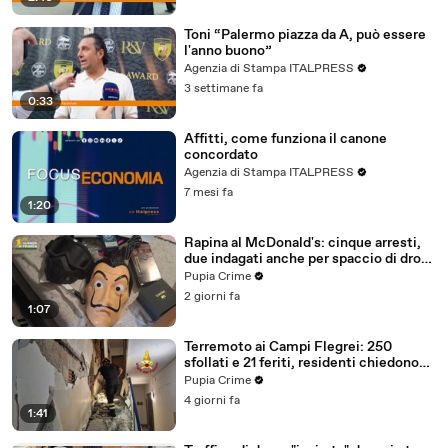
Toni “Palermo piazza da A, può essere
l'anno buono”
Agenzia di Stampa ITALPRESS
3 settimane fa
0:33
Affitti, come funziona il canone
concordato
Agenzia di Stampa ITALPRESS
7 mesi fa
1:20
Rapina al McDonald's: cinque arresti,
due indagati anche per spaccio di droga
(03.08.26)
Pupia Crime
2 giorni fa
1:07
Terremoto ai Campi Flegrei: 250
sfollati e 21 feriti, residenti chiedono
certezze sul futuro (01.08.26)
Pupia Crime
4 giorni fa
1:41