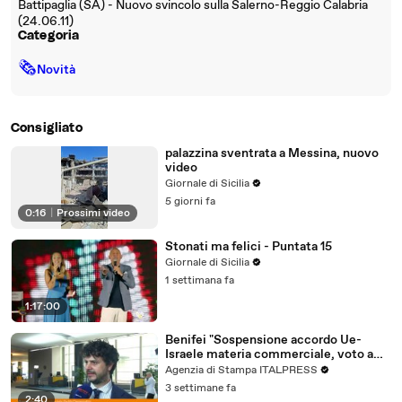
Battipaglia (SA) - Nuovo svincolo sulla Salerno-Reggio Calabria
(24.06.11)
Categoria
🗞
Novità
Consigliato
palazzina sventrata a Messina, nuovo
video
Giornale di Sicilia
5 giorni fa
0:16
|
Prossimi video
Stonati ma felici - Puntata 15
Giornale di Sicilia
1 settimana fa
1:17:00
Benifei "Sospensione accordo Ue-
Israele materia commerciale, voto a
maggioranza"
Agenzia di Stampa ITALPRESS
3 settimane fa
2:40