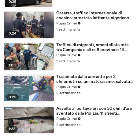
0:35
Caserta, traffico internazionale di
cocaina: arrestato latitante nigeriano
ricercato dal 2019 (28.07.26)
Pupia Crime
1 settimana fa
0:24
Traffico di migranti, smantellata rete
tra Campania e altre 9 province: 18
arresti (27.07.26)
Pupia Crime
1 settimana fa
1:03
Trascinata dalla corrente per 3
chilometri su un materassino: salvata
dalla Polizia (25.07.26)
Pupia Crime
2 settimane fa
0:25
Assalto al portavalori con 30 chili d'oro
sventato dalla Polizia: 11 arresti
(25.07.26)
Pupia Crime
2 settimane fa
1:22