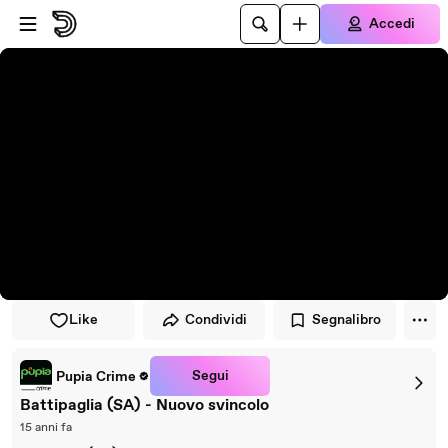
Vai al lettore
Passa al contenuto principale
Accedi
Like
Condividi
Segnalibro
Segui
Pupia Crime
Battipaglia (SA) - Nuovo svincolo
15 anni fa