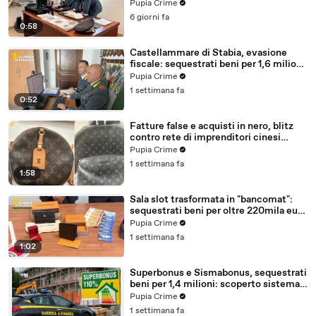
milioni (30.07.26)
Pupia Crime
6 giorni fa
0:58
Castellammare di Stabia, evasione
fiscale: sequestrati beni per 1,6 milioni
ad un consorzio navale (29.07.26)
Pupia Crime
1 settimana fa
0:52
Fatture false e acquisti in nero, blitz
contro rete di imprenditori cinesi
sequestri per 8,5 milioni (29.07.26)
Pupia Crime
1 settimana fa
1:58
Sala slot trasformata in "bancomat":
sequestrati beni per oltre 220mila euro
a due coniugi (29.07.26)
Pupia Crime
1 settimana fa
1:02
Superbonus e Sismabonus, sequestrati
beni per 1,4 milioni: scoperto sistema
con false abitazioni (29.07.26)
Pupia Crime
1 settimana fa