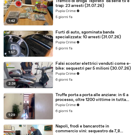
Traffico di droga "ispirato" da serie tv e
trap: 23 arresti (31.07.26)
Pupia Crime
5 giorni fa
1:42
Furti di auto, sgominata banda
specializzata: 10 arresti (31.07.26)
Pupia Crime
5 giorni fa
1:57
Falsi scooter elettrici venduti come e-
bike: sequestri per 5 milioni (30.07.26)
Pupia Crime
6 giorni fa
2:38
Truffe porta a porta alle anziane: in 6 a
processo, oltre 1200 vittime in tutta
Italia (30.07.26)
Pupia Crime
6 giorni fa
1:29
Napoli, frodi e bancarotte in
commercio vini: sequestro da 7,8