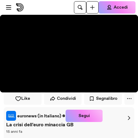
Vai al lettore
Passa al contenuto principale
Accedi
Like
Condividi
Segnalibro
Segui
euronews (in Italiano)
La crisi dell'euro minaccia GB
15 anni fa