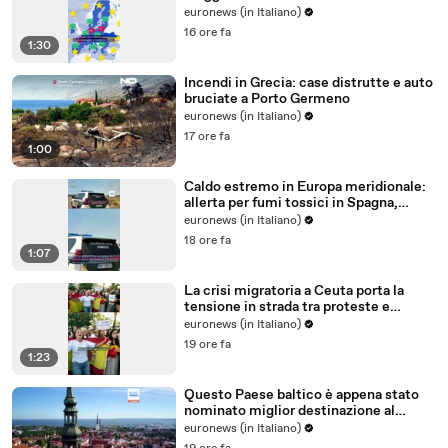
all'Ue?
euronews (in Italiano)
16 ore fa
1:30
Incendi in Grecia: case distrutte e auto
bruciate a Porto Germeno
euronews (in Italiano)
17 ore fa
1:00
Caldo estremo in Europa meridionale:
allerta per fumi tossici in Spagna,
Francia ferma reattori
euronews (in Italiano)
18 ore fa
1:07
La crisi migratoria a Ceuta porta la
tensione in strada tra proteste e
critiche al governo
euronews (in Italiano)
19 ore fa
1:23
Questo Paese baltico è appena stato
nominato miglior destinazione al
mondo per trasferirsi nel 2026
euronews (in Italiano)