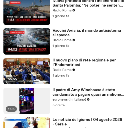
Nuova protesta contro l'inceneritore di
Santa Palomba: "Né poteri né sentenze
ci fermeranno!"
Radio Roma
1 giorno fa
1:53
Vaccini Aviaria: il mondo antisistema
si spacca
Radio Roma
1 giorno fa
54:02
Il nuovo piano di rete regionale per
l’Endometriosi
Radio Roma
1 giorno fa
55:55
Il padre di Amy Winehouse è stato
condannato a pagare quasi un milione
di sterline alle amiche
euronews (in Italiano)
5 ore fa
1:05
Le notizie del giorno | 04 agosto 2026
- Serale