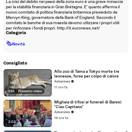
La crisi del debito nei paesi della zona euro é una grave minaccia
per la stabilità finanziaria in Gran Bretagna. E' quanto afferma il
nuovo comitato di politica finanziaria britannica presieduto da
Mervyn King, governatore della Bank of England. Secondo il
comitato le banche di sua maestà devono utlizzare i propri utili
per rinforzare i fondi propri. http://it.euronews.net/
Categoria
🗞
Novità
Consigliato
Allo zoo di Tama a Tokyo morte tre
leonesse, forse per colpo di calore
Askanews
11 ore fa
1:35
|
Prossimi video
Migliaia di tifosi ai funerali di Baresi:
"Ciao Capitano"
Askanews
16 ore fa
2:03