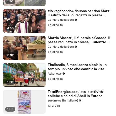
1:30
«Io vagabondo» risuona per don Mazzi:
il saluto dei suoi ragazzi in piazza
Sant'Ambrogio
Corriere della Sera
1 giorno fa
4:50
Mattia Maestri, il funerale a Coredo: il
paese radunato in chiesa, il silenzio
della famiglia, gli abbracci
Corriere della Sera
1 giorno fa
0:32
Thailandia, 3 mesi senza alcol: in un
tempio un voto che cambia la vita
Askanews
1 giorno fa
1:30
TotalEnergies acquista le attività
eoliche e solari di Shell in Europa
euronews (in Italiano)
13 ore fa
1:02