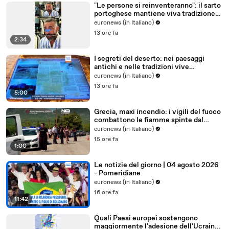
"Le persone si reinventeranno": il sarto
portoghese mantiene viva tradizione
degli abiti su misura
euronews (in Italiano)
13 ore fa
2:34
I segreti del deserto: nei paesaggi
antichi e nelle tradizioni vive
dell'Uzbekistan
euronews (in Italiano)
13 ore fa
5:00
Grecia, maxi incendio: i vigili del fuoco
combattono le fiamme spinte dal
vento
euronews (in Italiano)
15 ore fa
1:00
Le notizie del giorno | 04 agosto 2026
- Pomeridiane
euronews (in Italiano)
16 ore fa
11:42
Quali Paesi europei sostengono
maggiormente l'adesione dell'Ucraina