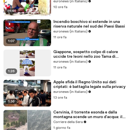
euronews (in Italiano)
10 ore fa
11:46
Incendio boschivo si estende in una
riserva naturale nel sud dei Paesi Bassi
euronews (in Italiano)
11 ore fa
1:07
Giappone, sospetto colpo di calore
uccide tre leoni nello zoo Tama di
Tokyo
euronews (in Italiano)
11 ore fa
1:26
Apple sfida il Regno Unito sui dati
criptati: è battaglia legale sulla privacy
euronews (in Italiano)
13 ore fa
1:36
Cervinia, il torrente esonda e dalla
montagna scende un muro d'acqua: il
video del nubifragio
Corriere della Sera
1 giorno fa