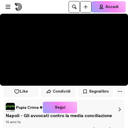
Vai al lettore
Passa al contenuto principale
Accedi
Like
Condividi
Segnalibro
Segui
Pupia Crime
Napoli - Gli avvocati contro la media conciliazione
15 anni fa