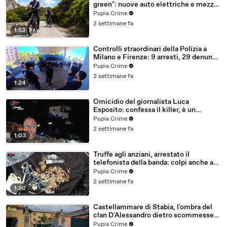
green": nuove auto elettriche e mezzi
sostenibili anche sulle isole (25.07.26)
Pupia Crime
2 settimane fa
1:53
Controlli straordinari della Polizia a
Milano e Firenze: 9 arresti, 29 denunce
e oltre 7mila persone identificate
Pupia Crime
(25.07.26)
2 settimane fa
1:24
Omicidio del giornalista Luca
Esposito: confessa il killer, è un
26enne tunisino (25.07.26)
Pupia Crime
2 settimane fa
1:03
Truffe agli anziani, arrestato il
telefonista della banda: colpi anche ad
Aversa, oltre 300mila euro il bottino
Pupia Crime
stimato (24.07.26)
2 settimane fa
1:20
Castellammare di Stabia, l'ombra del
clan D'Alessandro dietro scommesse
illegali: 5 arresti (24.07.26)
Pupia Crime