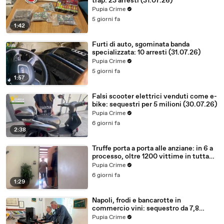
trap: 23 arresti (31.07.26)
Pupia Crime
5 giorni fa
1:42
Furti di auto, sgominata banda
specializzata: 10 arresti (31.07.26)
Pupia Crime
5 giorni fa
1:57
Falsi scooter elettrici venduti come e-
bike: sequestri per 5 milioni (30.07.26)
Pupia Crime
6 giorni fa
2:38
Truffe porta a porta alle anziane: in 6 a
processo, oltre 1200 vittime in tutta
Italia (30.07.26)
Pupia Crime
6 giorni fa
1:29
Napoli, frodi e bancarotte in
commercio vini: sequestro da 7,8
milioni (30.07.26)
Pupia Crime