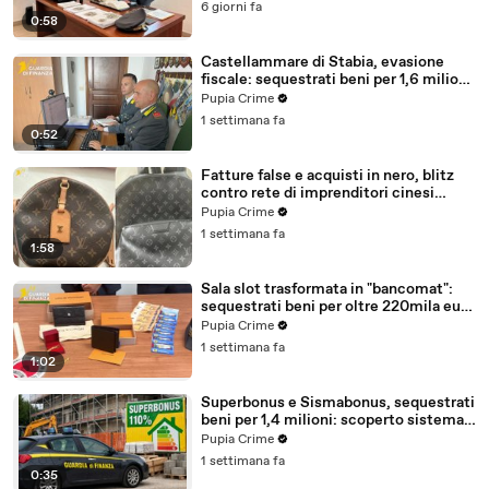
6 giorni fa
0:58
Castellammare di Stabia, evasione
fiscale: sequestrati beni per 1,6 milioni
ad un consorzio navale (29.07.26)
Pupia Crime
1 settimana fa
0:52
Fatture false e acquisti in nero, blitz
contro rete di imprenditori cinesi
sequestri per 8,5 milioni (29.07.26)
Pupia Crime
1 settimana fa
1:58
Sala slot trasformata in "bancomat":
sequestrati beni per oltre 220mila euro
a due coniugi (29.07.26)
Pupia Crime
1 settimana fa
1:02
Superbonus e Sismabonus, sequestrati
beni per 1,4 milioni: scoperto sistema
con false abitazioni (29.07.26)
Pupia Crime
1 settimana fa
0:35