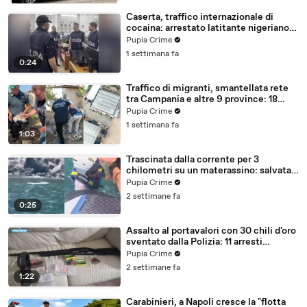
Caserta, traffico internazionale di
cocaina: arrestato latitante nigeriano
ricercato dal 2019 (28.07.26)
Pupia Crime
1 settimana fa
0:24
Traffico di migranti, smantellata rete
tra Campania e altre 9 province: 18
arresti (27.07.26)
Pupia Crime
1 settimana fa
1:03
Trascinata dalla corrente per 3
chilometri su un materassino: salvata
dalla Polizia (25.07.26)
Pupia Crime
2 settimane fa
0:25
Assalto al portavalori con 30 chili d'oro
sventato dalla Polizia: 11 arresti
(25.07.26)
Pupia Crime
2 settimane fa
1:22
Carabinieri, a Napoli cresce la "flotta