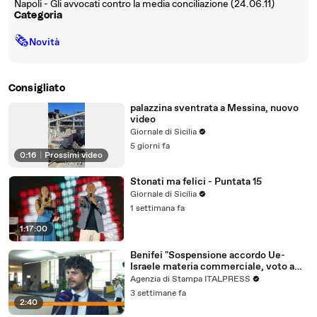
Napoli - Gli avvocati contro la media conciliazione (24.06.11)
Categoria
🗞
Novità
Consigliato
palazzina sventrata a Messina, nuovo
video
Giornale di Sicilia
5 giorni fa
0:16
|
Prossimi video
Stonati ma felici - Puntata 15
Giornale di Sicilia
1 settimana fa
1:17:00
Benifei "Sospensione accordo Ue-
Israele materia commerciale, voto a
maggioranza"
Agenzia di Stampa ITALPRESS
3 settimane fa
2:40