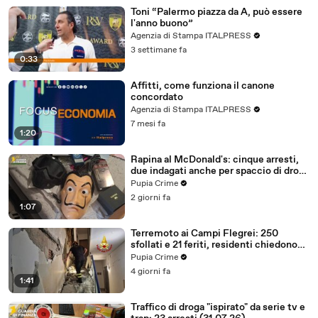
Toni “Palermo piazza da A, può essere
l'anno buono”
Agenzia di Stampa ITALPRESS
3 settimane fa
0:33
Affitti, come funziona il canone
concordato
Agenzia di Stampa ITALPRESS
7 mesi fa
1:20
Rapina al McDonald's: cinque arresti,
due indagati anche per spaccio di droga
(03.08.26)
Pupia Crime
2 giorni fa
1:07
Terremoto ai Campi Flegrei: 250
sfollati e 21 feriti, residenti chiedono
certezze sul futuro (01.08.26)
Pupia Crime
4 giorni fa
1:41
Traffico di droga "ispirato" da serie tv e