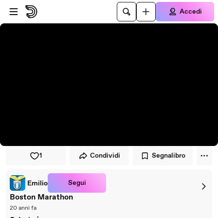
Vai al lettore
Passa al contenuto principale
Accedi
1
Condividi
Segnalibro
Segui
Emilio
Boston Marathon
20 anni fa