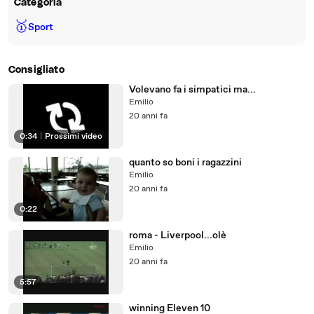
Categoria
🥇
Sport
Consigliato
Volevano fa i simpatici ma...
Emilio
20 anni fa
0:34
|
Prossimi video
quanto so boni i ragazzini
Emilio
20 anni fa
0:22
roma - Liverpool...olè
Emilio
20 anni fa
5:57
winning Eleven 10