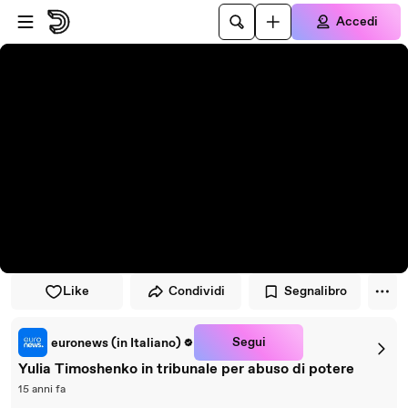
Vai al lettore
Passa al contenuto principale
Accedi
Like
Condividi
Segnalibro
Segui
euronews (in Italiano)
Yulia Timoshenko in tribunale per abuso di potere
15 anni fa