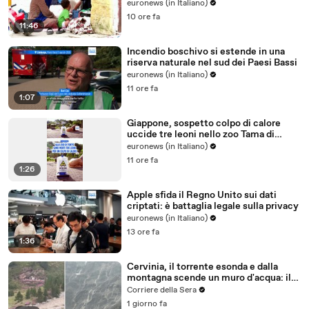
euronews (in Italiano)
10 ore fa
11:46
Incendio boschivo si estende in una
riserva naturale nel sud dei Paesi Bassi
euronews (in Italiano)
11 ore fa
1:07
Giappone, sospetto colpo di calore
uccide tre leoni nello zoo Tama di
Tokyo
euronews (in Italiano)
11 ore fa
1:26
Apple sfida il Regno Unito sui dati
criptati: è battaglia legale sulla privacy
euronews (in Italiano)
13 ore fa
1:36
Cervinia, il torrente esonda e dalla
montagna scende un muro d'acqua: il
video del nubifragio
Corriere della Sera
1 giorno fa