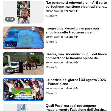
"Le persone si reinventeranno": il sarto
portoghese mantiene viva tradizione
degli abiti su misura
euronews (in Italiano)
13 ore fa
2:34
I segreti del deserto: nei paesaggi
antichi e nelle tradizioni vive
dell'Uzbekistan
euronews (in Italiano)
13 ore fa
5:00
Grecia, maxi incendio: i vigili del fuoco
combattono le fiamme spinte dal
vento
euronews (in Italiano)
15 ore fa
1:00
Le notizie del giorno | 04 agosto 2026
- Pomeridiane
euronews (in Italiano)
16 ore fa
11:42
Quali Paesi europei sostengono
maggiormente l'adesione dell'Ucraina