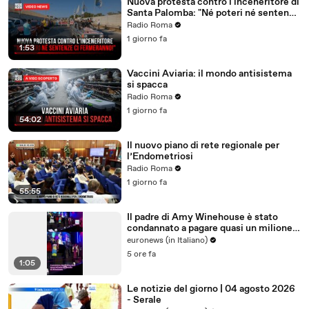
Nuova protesta contro l'inceneritore di
Santa Palomba: "Né poteri né sentenze
ci fermeranno!"
Radio Roma
1 giorno fa
1:53
Vaccini Aviaria: il mondo antisistema
si spacca
Radio Roma
1 giorno fa
54:02
Il nuovo piano di rete regionale per
l’Endometriosi
Radio Roma
1 giorno fa
55:55
Il padre di Amy Winehouse è stato
condannato a pagare quasi un milione
di sterline alle amiche
euronews (in Italiano)
5 ore fa
1:05
Le notizie del giorno | 04 agosto 2026
- Serale