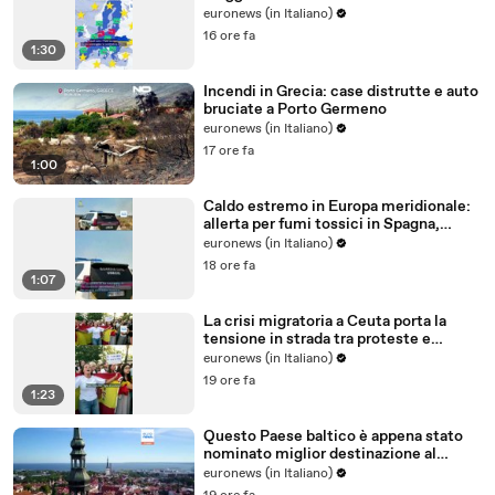
all'Ue?
euronews (in Italiano)
16 ore fa
1:30
Incendi in Grecia: case distrutte e auto
bruciate a Porto Germeno
euronews (in Italiano)
17 ore fa
1:00
Caldo estremo in Europa meridionale:
allerta per fumi tossici in Spagna,
Francia ferma reattori
euronews (in Italiano)
18 ore fa
1:07
La crisi migratoria a Ceuta porta la
tensione in strada tra proteste e
critiche al governo
euronews (in Italiano)
19 ore fa
1:23
Questo Paese baltico è appena stato
nominato miglior destinazione al
mondo per trasferirsi nel 2026
euronews (in Italiano)