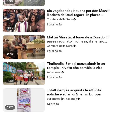
1:30
«Io vagabondo» risuona per don Mazzi:
il saluto dei suoi ragazzi in piazza
Sant'Ambrogio
Corriere della Sera
1 giorno fa
4:50
Mattia Maestri, il funerale a Coredo: il
paese radunato in chiesa, il silenzio
della famiglia, gli abbracci
Corriere della Sera
1 giorno fa
0:32
Thailandia, 3 mesi senza alcol: in un
tempio un voto che cambia la vita
Askanews
1 giorno fa
1:30
TotalEnergies acquista le attività
eoliche e solari di Shell in Europa
euronews (in Italiano)
13 ore fa
1:02