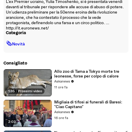
L'ex Premier ucraino, Yulia Timoshenko, si è presentata venerdì
davanti al tribunale per rispondere alle accuse di abuso di potere.
Un'udienza preliminare per la 50enne eroina della rivoluzione
arancione, che ha contestato il processo che la vede
protagonista, definendolo una farsa e un circo politico. ...
http://it.euronews.net/
Categoria
🗞
Novità
Consigliato
Allo zoo di Tama a Tokyo morte tre
leonesse, forse per colpo di calore
Askanews
11 ore fa
1:35
|
Prossimi video
Migliaia di tifosi ai funerali di Baresi:
"Ciao Capitano"
Askanews
16 ore fa
2:03