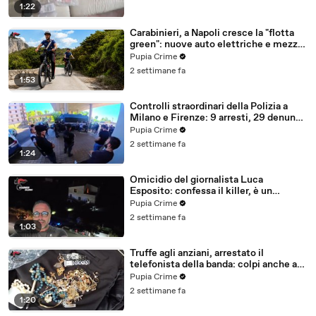
1:22
Carabinieri, a Napoli cresce la "flotta
green": nuove auto elettriche e mezzi
sostenibili anche sulle isole (25.07.26)
Pupia Crime
2 settimane fa
1:53
Controlli straordinari della Polizia a
Milano e Firenze: 9 arresti, 29 denunce
e oltre 7mila persone identificate
Pupia Crime
(25.07.26)
2 settimane fa
1:24
Omicidio del giornalista Luca
Esposito: confessa il killer, è un
26enne tunisino (25.07.26)
Pupia Crime
2 settimane fa
1:03
Truffe agli anziani, arrestato il
telefonista della banda: colpi anche ad
Aversa, oltre 300mila euro il bottino
Pupia Crime
stimato (24.07.26)
2 settimane fa
1:20