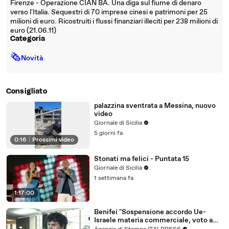
Firenze - Operazione CIAN BA. Una diga sul fiume di denaro
verso l'Italia. Sequestri di 70 imprese cinesi e patrimoni per 25
milioni di euro. Ricostruiti i flussi finanziari illeciti per 238 milioni di
euro (21.06.11)
Categoria
🗞
Novità
Consigliato
palazzina sventrata a Messina, nuovo
video
Giornale di Sicilia
5 giorni fa
0:16
|
Prossimi video
Stonati ma felici - Puntata 15
Giornale di Sicilia
1 settimana fa
1:17:00
Benifei "Sospensione accordo Ue-
Israele materia commerciale, voto a
maggioranza"