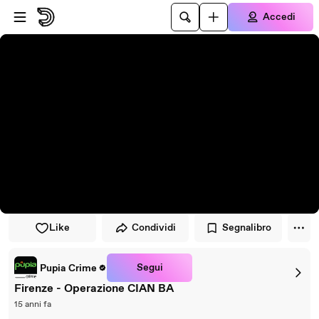
Vai al lettore
Passa al contenuto principale
Accedi
Like
Condividi
Segnalibro
Segui
Pupia Crime
Firenze - Operazione CIAN BA
15 anni fa