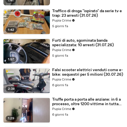
1:41
Traffico di droga "ispirato" da serie tv e
trap: 23 arresti (31.07.26)
Pupia Crime
5 giorni fa
1:42
Furti di auto, sgominata banda
specializzata: 10 arresti (31.07.26)
Pupia Crime
5 giorni fa
1:57
Falsi scooter elettrici venduti come e-
bike: sequestri per 5 milioni (30.07.26)
Pupia Crime
6 giorni fa
2:38
Truffe porta a porta alle anziane: in 6 a
processo, oltre 1200 vittime in tutta
Italia (30.07.26)
Pupia Crime
6 giorni fa
1:29