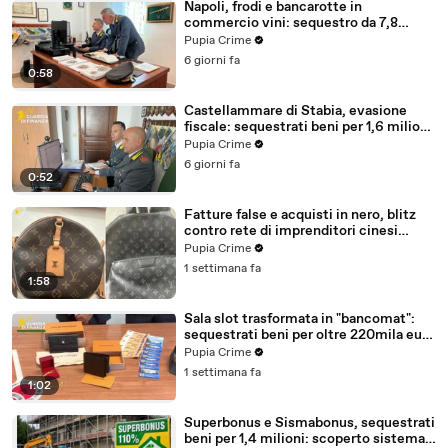
Napoli, frodi e bancarotte in
commercio vini: sequestro da 7,8
milioni (30.07.26)
Pupia Crime
6 giorni fa
0:58
Castellammare di Stabia, evasione
fiscale: sequestrati beni per 1,6 milioni
ad un consorzio navale (29.07.26)
Pupia Crime
6 giorni fa
0:52
Fatture false e acquisti in nero, blitz
contro rete di imprenditori cinesi
sequestri per 8,5 milioni (29.07.26)
Pupia Crime
1 settimana fa
1:58
Sala slot trasformata in "bancomat":
sequestrati beni per oltre 220mila euro
a due coniugi (29.07.26)
Pupia Crime
1 settimana fa
1:02
Superbonus e Sismabonus, sequestrati
beni per 1,4 milioni: scoperto sistema