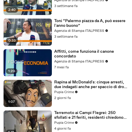
Agenzia di Stampa ITALPRESS
3 settimane fa
2:40
Toni “Palermo piazza da A, può essere
l'anno buono”
Agenzia di Stampa ITALPRESS
3 settimane fa
0:33
Affitti, come funziona il canone
concordato
Agenzia di Stampa ITALPRESS
7 mesi fa
1:20
Rapina al McDonald's: cinque arresti,
due indagati anche per spaccio di droga
(03.08.26)
Pupia Crime
2 giorni fa
1:07
Terremoto ai Campi Flegrei: 250
sfollati e 21 feriti, residenti chiedono
certezze sul futuro (01.08.26)
Pupia Crime
4 giorni fa