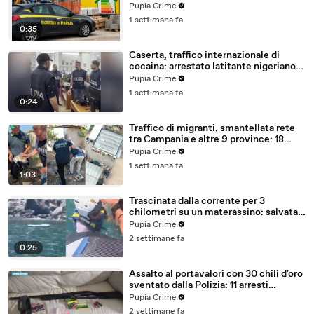
con false abitazioni (29.07.26)
Pupia Crime
1 settimana fa
0:35
Caserta, traffico internazionale di
cocaina: arrestato latitante nigeriano
ricercato dal 2019 (28.07.26)
Pupia Crime
1 settimana fa
0:24
Traffico di migranti, smantellata rete
tra Campania e altre 9 province: 18
arresti (27.07.26)
Pupia Crime
1 settimana fa
1:03
Trascinata dalla corrente per 3
chilometri su un materassino: salvata
dalla Polizia (25.07.26)
Pupia Crime
2 settimane fa
0:25
Assalto al portavalori con 30 chili d'oro
sventato dalla Polizia: 11 arresti
(25.07.26)
Pupia Crime
2 settimane fa