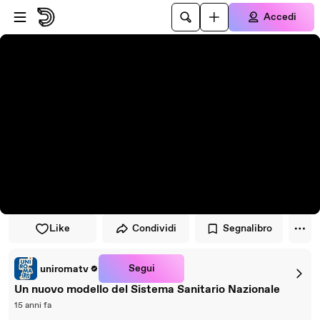
Vai al lettore
Passa al contenuto principale
Accedi
Like
Condividi
Segnalibro
Segui
uniromatv
Un nuovo modello del Sistema Sanitario Nazionale
15 anni fa