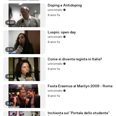
Doping e Antidoping
uniromatv
9 anni fa
4:20
Luspio: open day
uniromatv
9 anni fa
3:11
Come si diventa regista in Italia?
uniromatv
9 anni fa
5:15
Festa Erasmus al Marilyn 2009 - Roma
uniromatv
9 anni fa
5:21
Inchiesta sul "Portale dello studente"