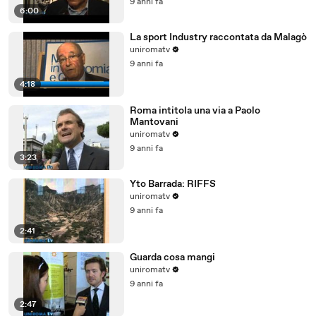
9 anni fa
6:00
La sport Industry raccontata da Malagò
uniromatv
9 anni fa
4:18
Roma intitola una via a Paolo
Mantovani
uniromatv
9 anni fa
3:23
Yto Barrada: RIFFS
uniromatv
9 anni fa
2:41
Guarda cosa mangi
uniromatv
9 anni fa
2:47