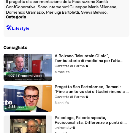
Il progetto di sperimentazione della Federazione Sanità
ConfCoperative. Sono intervenuti Giuseppe Maria Milanese,
Domenico Gramazio, Pierluigi Bartoletti, Sveva Belviso.
Categoria
🛠️
Lifestyle
Consigliato
A Bolzano "Mountain Clinic",
l'ambulatorio di medicina per l'alta
quota
Gazzetta di Parma
4 mesi fa
1:27
|
Prossimi video
Progetto San Bartolomeo, Borsani:
"Fino a un terzo dei cittadini rinuncia a
cure"
Gazzetta di Parma
3 anni fa
2:38
Psicologo, Psicoterapeuta,
Pscicoanalista. Differenze e punti di
incontro
uniromatv