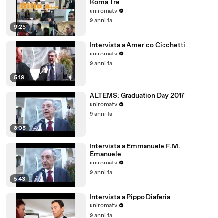
Roma Tre
uniromatv
9 anni fa
9:25
Intervista a Americo Cicchetti
uniromatv
9 anni fa
5:19
ALTEMS: Graduation Day 2017
uniromatv
9 anni fa
8:05
Intervista a Emmanuele F.M.
Emanuele
uniromatv
9 anni fa
5:43
Intervista a Pippo Diaferia
uniromatv
9 anni fa