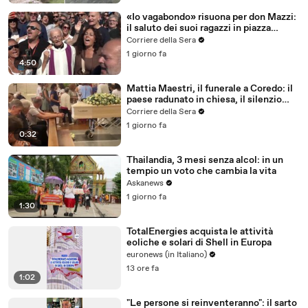
«Io vagabondo» risuona per don Mazzi:
il saluto dei suoi ragazzi in piazza
Sant'Ambrogio
Corriere della Sera
1 giorno fa
4:50
Mattia Maestri, il funerale a Coredo: il
paese radunato in chiesa, il silenzio
della famiglia, gli abbracci
Corriere della Sera
1 giorno fa
0:32
Thailandia, 3 mesi senza alcol: in un
tempio un voto che cambia la vita
Askanews
1 giorno fa
1:30
TotalEnergies acquista le attività
eoliche e solari di Shell in Europa
euronews (in Italiano)
13 ore fa
1:02
"Le persone si reinventeranno": il sarto