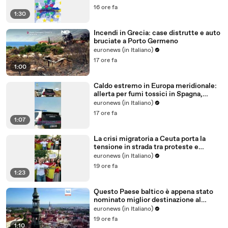
16 ore fa
1:30
Incendi in Grecia: case distrutte e auto
bruciate a Porto Germeno
euronews (in Italiano)
17 ore fa
1:00
Caldo estremo in Europa meridionale:
allerta per fumi tossici in Spagna,
Francia ferma reattori
euronews (in Italiano)
17 ore fa
1:07
La crisi migratoria a Ceuta porta la
tensione in strada tra proteste e
critiche al governo
euronews (in Italiano)
19 ore fa
1:23
Questo Paese baltico è appena stato
nominato miglior destinazione al
mondo per trasferirsi nel 2026
euronews (in Italiano)
19 ore fa
1:10