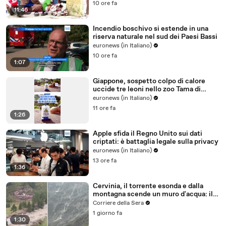
10 ore fa
11:46
Incendio boschivo si estende in una
riserva naturale nel sud dei Paesi Bassi
euronews (in Italiano)
10 ore fa
1:07
Giappone, sospetto colpo di calore
uccide tre leoni nello zoo Tama di
Tokyo
euronews (in Italiano)
11 ore fa
1:26
Apple sfida il Regno Unito sui dati
criptati: è battaglia legale sulla privacy
euronews (in Italiano)
13 ore fa
1:36
Cervinia, il torrente esonda e dalla
montagna scende un muro d'acqua: il
video del nubifragio
Corriere della Sera
1 giorno fa
1:30