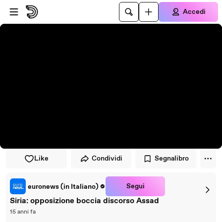
Vai al lettore
Passa al contenuto principale
Accedi
Like
Condividi
Segnalibro
Segui
euronews (in Italiano)
Siria: opposizione boccia discorso Assad
15 anni fa