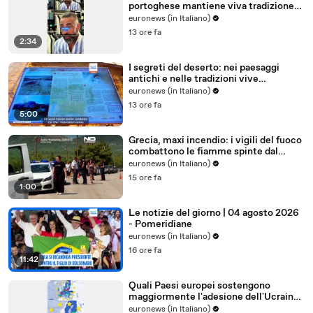
portoghese mantiene viva tradizione
degli abiti su misura
euronews (in Italiano)
13 ore fa
2:34
I segreti del deserto: nei paesaggi
antichi e nelle tradizioni vive
dell'Uzbekistan
euronews (in Italiano)
13 ore fa
5:00
Grecia, maxi incendio: i vigili del fuoco
combattono le fiamme spinte dal
vento
euronews (in Italiano)
15 ore fa
1:00
Le notizie del giorno | 04 agosto 2026
- Pomeridiane
euronews (in Italiano)
16 ore fa
11:42
Quali Paesi europei sostengono
maggiormente l'adesione dell'Ucraina
all'Ue?
euronews (in Italiano)