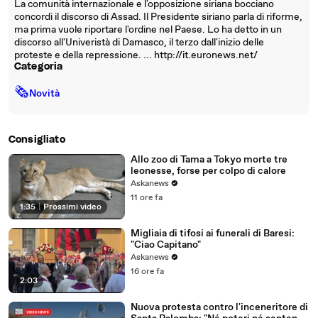
La comunità internazionale e l'opposizione siriana bocciano
concordi il discorso di Assad. Il Presidente siriano parla di riforme,
ma prima vuole riportare l'ordine nel Paese. Lo ha detto in un
discorso all'Univeristà di Damasco, il terzo dall'inizio delle
proteste e della repressione. ... http://it.euronews.net/
Categoria
🗞
Novità
Consigliato
Allo zoo di Tama a Tokyo morte tre
leonesse, forse per colpo di calore
Askanews
11 ore fa
1:35
|
Prossimi video
Migliaia di tifosi ai funerali di Baresi:
"Ciao Capitano"
Askanews
16 ore fa
2:03
Nuova protesta contro l'inceneritore di