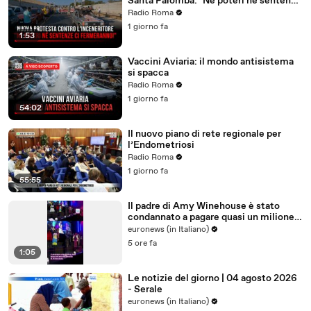
Santa Palomba: "Né poteri né sentenze
ci fermeranno!"
Radio Roma
1 giorno fa
1:53
Vaccini Aviaria: il mondo antisistema
si spacca
Radio Roma
1 giorno fa
54:02
Il nuovo piano di rete regionale per
l’Endometriosi
Radio Roma
1 giorno fa
55:55
Il padre di Amy Winehouse è stato
condannato a pagare quasi un milione
di sterline alle amiche
euronews (in Italiano)
5 ore fa
1:05
Le notizie del giorno | 04 agosto 2026
- Serale
euronews (in Italiano)