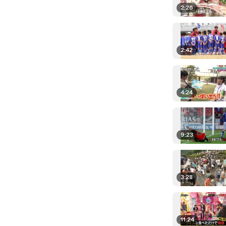
2:26
2:42
4:24
9:23
3:28
11:24