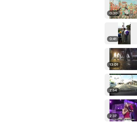
0:30
0:41
13:01
2:54
2:37