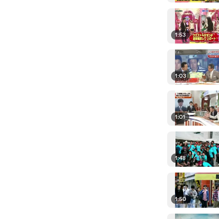
1:53
1:03
1:01
1:48
1:50