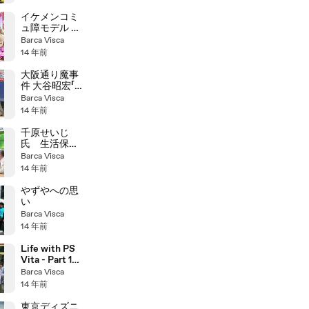
イケメンコミ
ュ障モデル 栗
原類くん
Barca Visca
14 年前
大阪通り魔事
件 大谷昭宏「オ
タク文化との
Barca Visca
連鎖性を精査
14 年前
すべき」
千原せいじ
氏 生活保護
問題について
Barca Visca
話題になった
14 年前
コメント
やずやへの思
い
Barca Visca
14 年前
Life with PS
Vita - Part 1
pv/cm
Barca Visca
14 年前
東京ディズニ