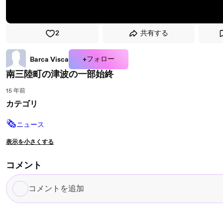
2
共有する
+フォロー
Barca Visca
南三陸町の津波の一部始終
15 年前
カテゴリ
🗞
ニュース
表示を小さくする
コメント
コ
メ
ン
ト