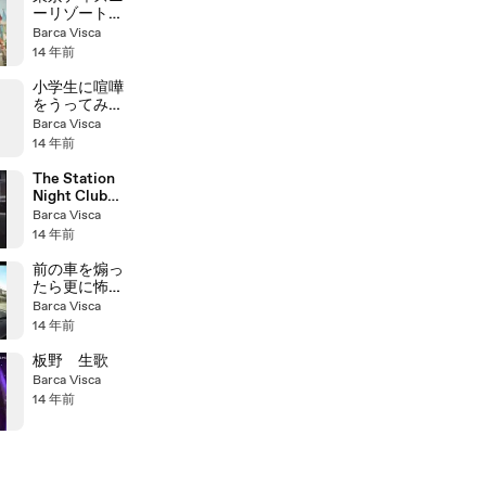
ーリゾート
CM
Barca Visca
14 年前
小学生に喧嘩
をうってみ
た！
Barca Visca
14 年前
The Station
Night Club
Fire アメリ
Barca Visca
カ・ナイトク
14 年前
ラブ火災
前の車を煽っ
たら更に怖い
人が出てきて
Barca Visca
涙目逃走
14 年前
板野 生歌
Barca Visca
14 年前