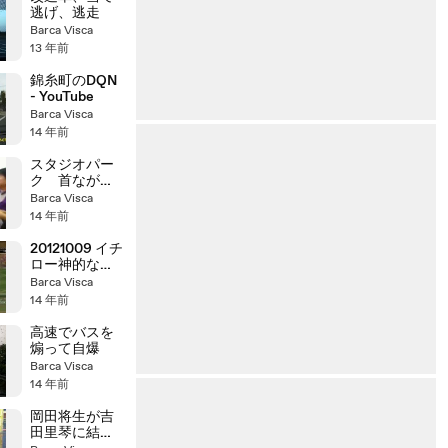
逃げ、逃走
Barca Visca
13 年前
錦糸町のDQN
- YouTube
Barca Visca
14 年前
スタジオパー
ク 首なが～
い男 -
Barca Visca
YouTube
14 年前
20121009 イチ
ロー神的な好
走塁
Barca Visca
14 年前
高速でバスを
煽って自爆
Barca Visca
14 年前
岡田将生が吉
田里琴に結構