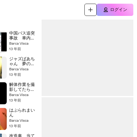
ログイン
中国バス追突
事故 車内映
像
Barca Visca
13 年前
ジャズばあち
ゃん 夢のセ
ッション（編
Barca Visca
集版） -
13 年前
YouTube
解体作業を撮
影してたら瓦
礫が飛んでき
Barca Visca
て死亡
13 年前
はぶられまい
ん
Barca Visca
13 年前
改造車、当て