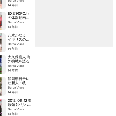
マジなプロポ
Barca Visca
ーズｗ
14 年前
EXE'90FCJｒ
の体罰動画
②
Barca Visca
14 年前
八木かなえ
イギリスの場
所わからず
Barca Visca
14 年前
大久保嘉人 海
外挑戦を語る
Barca Visca
14 年前
静岡朝日テレ
ビ新人・牧野
結美アナのた
Barca Visca
どたどしいニ
14 年前
ュース読み
2012_06_12 栗
原類 (クリハラ
ルイ)
Barca Visca
14 年前