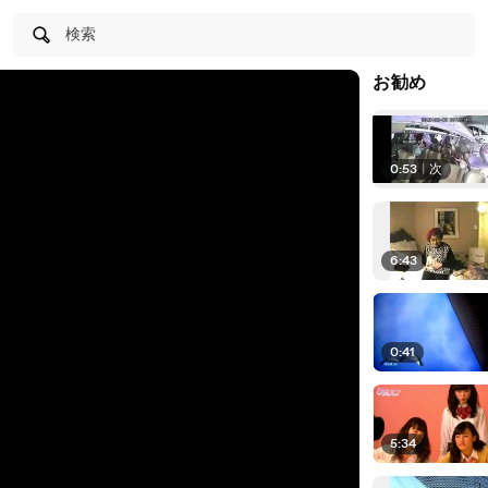
検索
お勧め
0:53
|
次
6:43
0:41
5:34