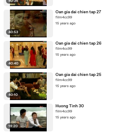
40:36
Oan gia dai chien tap 27
film4cc99
15 years ago
40:53
Oan gia dai chien tap 26
film4cc99
15 years ago
40:40
Oan gia dai chien tap 25
film4cc99
15 years ago
40:10
Huong Tinh 30
film4cc99
15 years ago
19:20