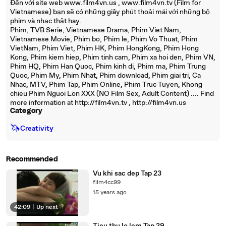
Đến với site web www.film4vn.us , www.film4vn.tv (Film for
Vietnamese) bạn sẽ có những giây phút thoải mái với những bộ
phim và nhạc thật hay.
Phim, TVB Serie, Vietnamese Drama, Phim Viet Nam,
Vietnamese Movie, Phim bo, Phim le, Phim Vo Thuat, Phim
VietNam, Phim Viet, Phim HK, Phim HongKong, Phim Hong
Kong, Phim kiem hiep, Phim tinh cam, Phim xa hoi den, Phim VN,
Phim HQ, Phim Han Quoc, Phim kinh di, Phim ma, Phim Trung
Quoc, Phim My, Phim Nhat, Phim download, Phim giai tri, Ca
Nhac, MTV, Phim Tap, Phim Online, Phim Truc Tuyen, Khong
chieu Phim Nguoi Lon XXX (NO Film Sex, Adult Content) .... Find
more information at http://film4vn.tv , http://film4vn.us
Category
🦄
Creativity
Recommended
Vu khi sac dep Tap 23
film4cc99
15 years ago
42:09
|
Up next