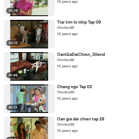
15 years ago
41:36
Trai tim lo nhip Tap 09
film4cc99
15 years ago
42:12
OanGiaDaiChien_30end
film4cc99
15 years ago
41:45
Chang ngo Tap 02
film4cc99
15 years ago
41:13
Oan gia dai chien tap 28
film4cc99
15 years ago