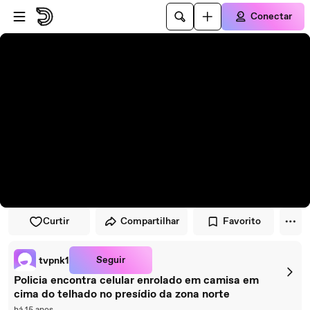
Pular para o player
Ir para o conteúdo principal
Conectar
Curtir
Compartilhar
Favorito
Seguir
tvpnk1
Policia encontra celular enrolado em camisa em
cima do telhado no presídio da zona norte