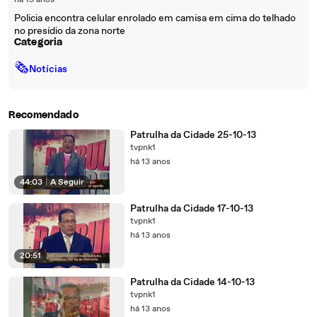
há 15 anos
Policia encontra celular enrolado em camisa em cima do telhado
no presídio da zona norte
Categoria
🗞
Notícias
Recomendado
Patrulha da Cidade 25-10-13
tvpnk1
há 13 anos
44:03
|
A Seguir
Patrulha da Cidade 17-10-13
tvpnk1
há 13 anos
20:51
Patrulha da Cidade 14-10-13
tvpnk1
há 13 anos