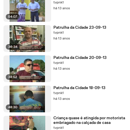
tvpnk1
há 13 anos
54:07
Patrulha da Cidade 23-09-13
tvpnk1
há 13 anos
36:34
Patrulha da Cidade 20-09-13
tvpnk1
há 13 anos
38:52
Patrulha da Cidade 18-09-13
tvpnk1
há 13 anos
48:30
Criança quase é atingida por motorista
embriagado na calçada de casa
tvpnk1