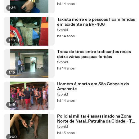
há 14 anos
1:36
Taxista morre e 5 pessoas ficam feridas
em acidente na BR-406
tvpnk1
há 14 anos
1:22
Troca de tiros entre traficantes rivais
deixa várias pessoas feridas
tvpnk1
há 14 anos
1:15
Homem é morto em São Gonçalo do
Amarante
tvpnk1
há 14 anos
1:19
Policial militar é assassinado na Zona
Norte de Natal_Patrulha da Cidade - TV
Ponta Negra
tvpnk1
há 15 anos
3:00