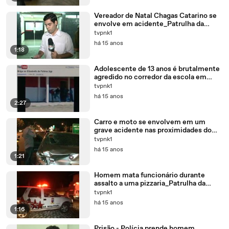
Vereador de Natal Chagas Catarino se
envolve em acidente_Patrulha da
Cidade - TV Ponta Negra
tvpnk1
há 15 anos
1:18
Adolescente de 13 anos é brutalmente
agredido no corredor da escola em
Natal_Patrulha da Cidade - TV Ponta
tvpnk1
Negra
há 15 anos
2:27
Carro e moto se envolvem em um
grave acidente nas proximidades do
Aeroporto Augusto Severo_Patrulha da
tvpnk1
Cidade - TV Ponta Negra
há 15 anos
1:21
Homem mata funcionário durante
assalto a uma pizzaria_Patrulha da
Cidade - TV Ponta Negra
tvpnk1
há 15 anos
1:16
Prisão - Polícia prende homem