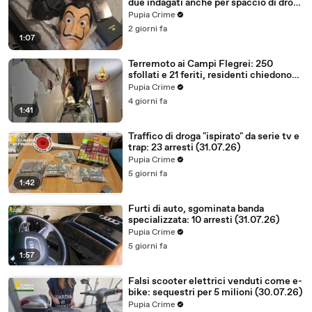
due indagati anche per spaccio di droga
(03.08.26)
Pupia Crime
2 giorni fa
1:07
Terremoto ai Campi Flegrei: 250
sfollati e 21 feriti, residenti chiedono
certezze sul futuro (01.08.26)
Pupia Crime
4 giorni fa
1:41
Traffico di droga "ispirato" da serie tv e
trap: 23 arresti (31.07.26)
Pupia Crime
5 giorni fa
1:42
Furti di auto, sgominata banda
specializzata: 10 arresti (31.07.26)
Pupia Crime
5 giorni fa
1:57
Falsi scooter elettrici venduti come e-
bike: sequestri per 5 milioni (30.07.26)
Pupia Crime