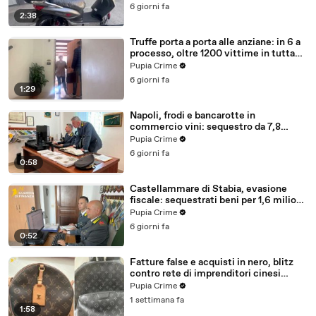
6 giorni fa
2:38
Truffe porta a porta alle anziane: in 6 a
processo, oltre 1200 vittime in tutta
Italia (30.07.26)
Pupia Crime
6 giorni fa
1:29
Napoli, frodi e bancarotte in
commercio vini: sequestro da 7,8
milioni (30.07.26)
Pupia Crime
6 giorni fa
0:58
Castellammare di Stabia, evasione
fiscale: sequestrati beni per 1,6 milioni
ad un consorzio navale (29.07.26)
Pupia Crime
6 giorni fa
0:52
Fatture false e acquisti in nero, blitz
contro rete di imprenditori cinesi
sequestri per 8,5 milioni (29.07.26)
Pupia Crime
1 settimana fa
1:58