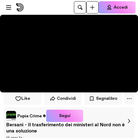
Vai al lettore
Passa al contenuto principale
Accedi
Like
Condividi
Segnalibro
Segui
Pupia Crime
Bersani - Il trasferimento dei ministeri al Nord non è
una soluzione