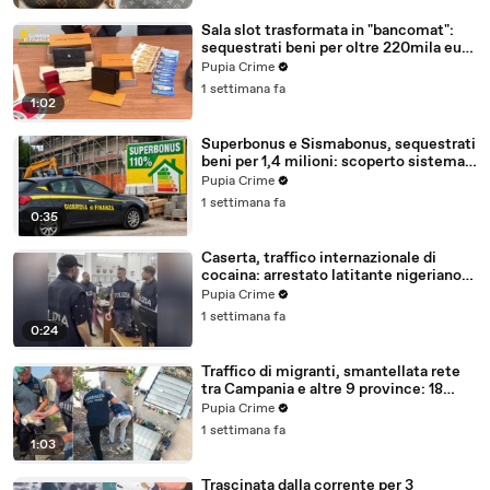
Sala slot trasformata in "bancomat":
sequestrati beni per oltre 220mila euro
a due coniugi (29.07.26)
Pupia Crime
1 settimana fa
1:02
Superbonus e Sismabonus, sequestrati
beni per 1,4 milioni: scoperto sistema
con false abitazioni (29.07.26)
Pupia Crime
1 settimana fa
0:35
Caserta, traffico internazionale di
cocaina: arrestato latitante nigeriano
ricercato dal 2019 (28.07.26)
Pupia Crime
1 settimana fa
0:24
Traffico di migranti, smantellata rete
tra Campania e altre 9 province: 18
arresti (27.07.26)
Pupia Crime
1 settimana fa
1:03
Trascinata dalla corrente per 3