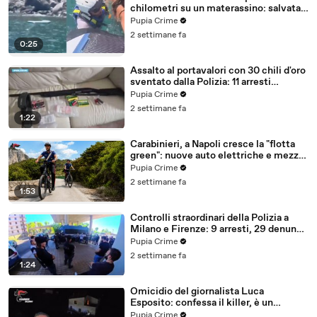
chilometri su un materassino: salvata
dalla Polizia (25.07.26)
Pupia Crime
2 settimane fa
0:25
Assalto al portavalori con 30 chili d'oro
sventato dalla Polizia: 11 arresti
(25.07.26)
Pupia Crime
2 settimane fa
1:22
Carabinieri, a Napoli cresce la "flotta
green": nuove auto elettriche e mezzi
sostenibili anche sulle isole (25.07.26)
Pupia Crime
2 settimane fa
1:53
Controlli straordinari della Polizia a
Milano e Firenze: 9 arresti, 29 denunce
e oltre 7mila persone identificate
Pupia Crime
(25.07.26)
2 settimane fa
1:24
Omicidio del giornalista Luca
Esposito: confessa il killer, è un
26enne tunisino (25.07.26)
Pupia Crime