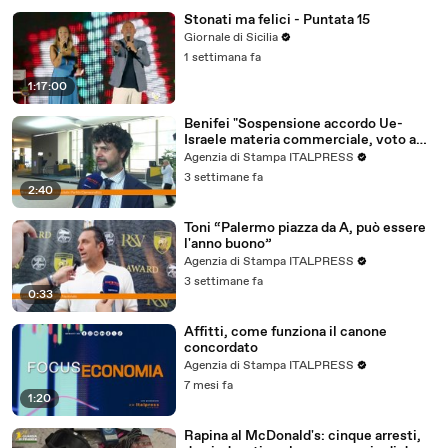
Stonati ma felici - Puntata 15
Giornale di Sicilia
1 settimana fa
1:17:00
Benifei "Sospensione accordo Ue-
Israele materia commerciale, voto a
maggioranza"
Agenzia di Stampa ITALPRESS
3 settimane fa
2:40
Toni “Palermo piazza da A, può essere
l'anno buono”
Agenzia di Stampa ITALPRESS
3 settimane fa
0:33
Affitti, come funziona il canone
concordato
Agenzia di Stampa ITALPRESS
7 mesi fa
1:20
Rapina al McDonald's: cinque arresti,