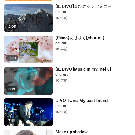
【IL DIVO】喜びのシンフォニー
chururu
10 年前
2:05
【Piano】花は咲く【chururu】
chururu
10 年前
2:20
【IL DIVO】Music in my life【K】
chururu
10 年前
3:19
DIVO Twins My best friend
chururu
10 年前
7:18
Make up shadow