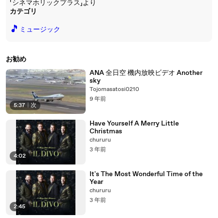
「シネマホリックプラス」より
カテゴリ
🎵
ミュージック
お勧め
ANA 全日空 機内放映ビデオ Another
sky
Tojomasatosi0210
9 年前
5:37
|
次
Have Yourself A Merry Little
Christmas
chururu
3 年前
4:02
It's The Most Wonderful Time of the
Year
chururu
3 年前
2:45