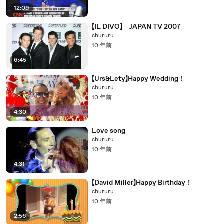
12:09
【IL DIVO】 JAPAN TV 2007
chururu
10 年前
6:45
【Urs&Lety】Happy Wedding！
chururu
10 年前
4:30
Love song
chururu
10 年前
4:31
【David Miller】Happy Birthday！
chururu
10 年前
2:56