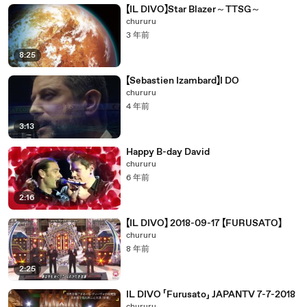
【IL DIVO】Star Blazer～TTSG～
chururu
3 年前
8:25
【Sebastien Izambard】I DO
chururu
4 年前
3:13
Happy B-day David
chururu
6 年前
2:16
【IL DIVO】 2018-09-17 【FURUSATO】
chururu
8 年前
2:25
IL DIVO 「Furusato」 JAPANTV 7-7-2018