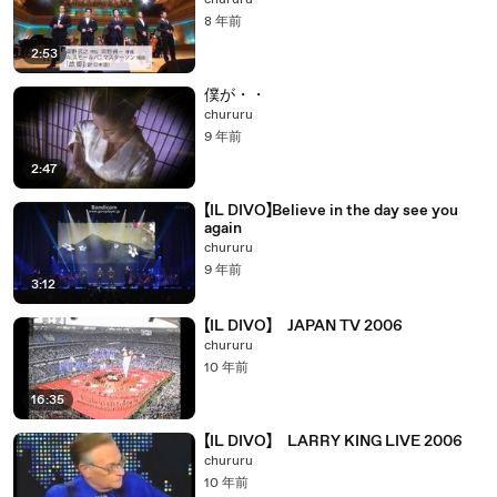
chururu
8 年前
2:53
僕が・・
chururu
9 年前
2:47
【IL DIVO】Believe in the day see you
again
chururu
9 年前
3:12
【IL DIVO】 JAPAN TV 2006
chururu
10 年前
16:35
【IL DIVO】 LARRY KING LIVE 2006
chururu
10 年前