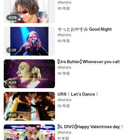
chururu
10 年前
4:08
そっとおやすみ Good Night
chururu
10 年前
2:28
【Urs Buhler】 Whenever you call
chururu
10 年前
4:29
URS！Let's Dance！
chururu
10 年前
4:55
【IL DIVO】Happy Valentines day！
chururu
11 年前