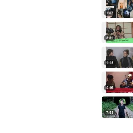
4:57
5:51
4:45
9:15
7:53