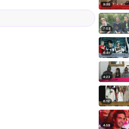
9:55
7:03
6:41
4:23
6:12
4:59