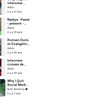
interview
vidéo : Call
Ados
me famous!
il y a 17 ans
Nadiya : Passé
- présent -
futur ...
Ados
il y a 18 ans
Romain Duris
et Evangeline
Lilly: Lost in
Ados
Paris...
il y a 18 ans
Interview
croisée de
Craig David et
Ados
Lynnsha :
il y a 18 ans
Hommes/Fe
mmes
Why I Quit
Social Media
[Kult
Kult America
America]
il y a 7 ans