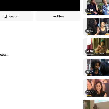
3:25
Favori
Plus
6:55
4:28
ard...
6:37
13:03