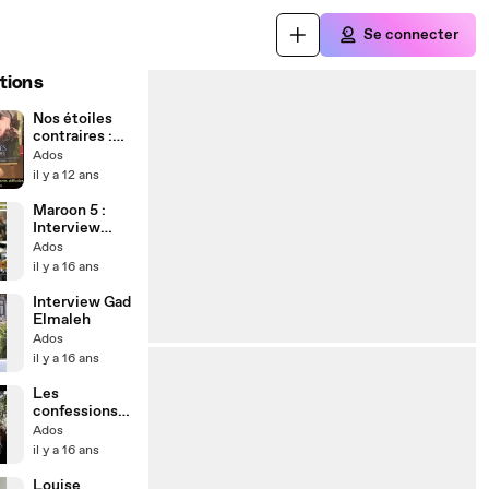
Se connecter
tions
Nos étoiles
contraires :
Birdy en
Ados
Interview !
il y a 12 ans
Maroon 5 :
Interview
Adam Levine
Ados
il y a 16 ans
Interview Gad
Elmaleh
Ados
il y a 16 ans
Les
confessions
d'Adrien
Ados
Brody
il y a 16 ans
Louise