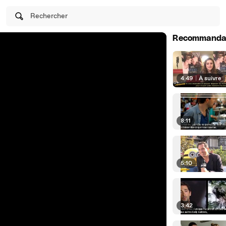
Rechercher
Recommanda
4:49
|
À suivre
8:11
5:10
3:42