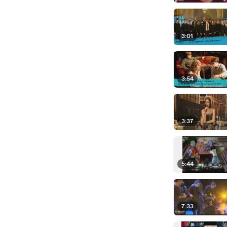
3:01
3:54
3:37
5:44
7:33