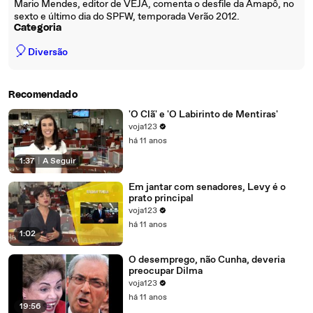
Mario Mendes, editor de VEJA, comenta o desfile da Amapô, no
sexto e último dia do SPFW, temporada Verão 2012.
Categoria
🎈
Diversão
Recomendado
'O Clã' e 'O Labirinto de Mentiras'
voja123
há 11 anos
1:37
|
A Seguir
Em jantar com senadores, Levy é o
prato principal
voja123
há 11 anos
1:02
O desemprego, não Cunha, deveria
preocupar Dilma
voja123
há 11 anos
19:56