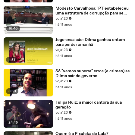
Modesto Carvalhosa: 'PT estabeleceu
uma estrutura de corrupção para se
manter no poder'
voja123
há 11 anos
16:46
Jogo ensaiado: Dilma ganhou ontem
para perder amanhã
voja123
há 11 anos
4:51
Só "vamos superar" erros (e crimes) se
Dilma sair do governo
voja123
há 11 anos
3:50
Tulipa Ruiz: a maior cantora da sua
geração
voja123
há 11 anos
24:45
Quem é a Pixuleka de Lula?