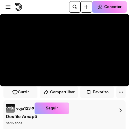
Pular para o player
Ir para o conteúdo principal
Conectar
Curtir
Compartilhar
Favorito
Seguir
voja123
Desfile Amapô
há 15 anos