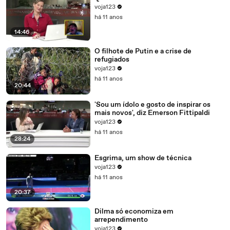
voja123
há 11 anos
14:46
O filhote de Putin e a crise de
refugiados
voja123
há 11 anos
20:44
'Sou um ídolo e gosto de inspirar os
mais novos', diz Emerson Fittipaldi
voja123
há 11 anos
28:24
Esgrima, um show de técnica
voja123
há 11 anos
20:37
Dilma só economiza em
arrependimento
voja123