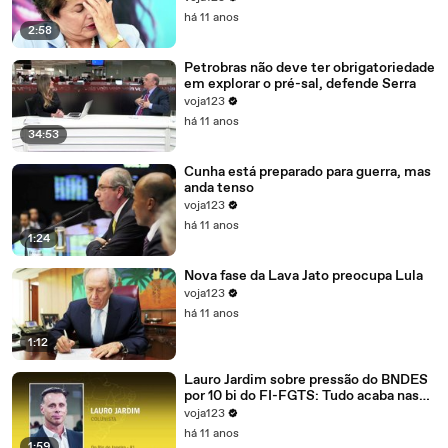
há 11 anos
2:58
Petrobras não deve ter obrigatoriedade
em explorar o pré-sal, defende Serra
voja123
há 11 anos
34:53
Cunha está preparado para guerra, mas
anda tenso
voja123
há 11 anos
1:24
Nova fase da Lava Jato preocupa Lula
voja123
há 11 anos
1:12
Lauro Jardim sobre pressão do BNDES
por 10 bi do FI-FGTS: Tudo acaba nas
mãos de Cunha
voja123
há 11 anos
1:59