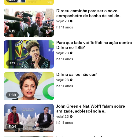
Dirceu caminha para ser o novo
companheiro de banho de sol de
Marcelo Odebrecht e Cia.
voja123
há 11 anos
4:19
Para que lado vai Toffoli na ação contra
Dilma no TSE?
voja123
há 11 anos
9:11
Dilma cai ou não cai?
voja123
há 11 anos
7:39
John Green e Nat Wolff falam sobre
amizade, adolescência e
amadurecimento
voja123
há 11 anos
5:04