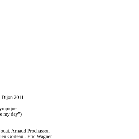
 - Dijon 2011
olympique
ke my day")
Nouat, Arnaud Prochasson
tien Gorteau - Eric Wagner