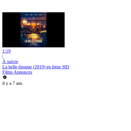
1:19
|
À suivre
La belle époque (2019) en ligne HD
Films Annonces
il y a 7 ans