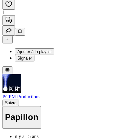
1
Ajouter à la playlist
Signaler
PCPM Productions
Suivre
Papillon
il y a 15 ans