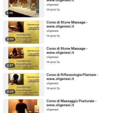
www.oligenesi.it
oligenesi
14 anni fa
1:34
Corso di Stone Massage -
www.oligenesi.it
oligenesi
14 anni fa
2:03
Corso di Stone Massage -
www.oligenesi.it
oligenesi
14 anni fa
2:27
Corso di Riflessologia Plantare -
www.oligenesi.it
oligenesi
14 anni fa
2:03
Corso di Massaggio Posturale -
www.oligenesi.it
oligenesi