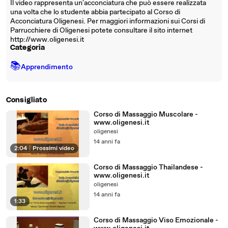
Il video rappresenta un'acconciatura che può essere realizzata
una volta che lo studente abbia partecipato al Corso di
Acconciatura Oligenesi. Per maggiori informazioni sui Corsi di
Parrucchiere di Oligenesi potete consultare il sito internet
http://www.oligenesi.it
Categoria
📚
Apprendimento
Consigliato
Corso di Massaggio Muscolare -
www.oligenesi.it
oligenesi
14 anni fa
2:04
|
Prossimi video
Corso di Massaggio Thailandese -
www.oligenesi.it
oligenesi
14 anni fa
1:33
Corso di Massaggio Viso Emozionale -