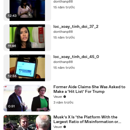
donthanp88
15 năm trước
12:43
loc_xoay_tinh_doi_37_2
donthanp88
15 năm trước
11:46
loc_xoay_tinh_doi_45_0
donthanp88
15 năm trước
12:55
Former Aide Claims She Was Asked to
Make a ‘Hit List’ For Trump
Veuer
3 năm trước
0:51
Musk’s X Is ‘the Platform With the
Largest Ratio of Misinformation or
Disinformation’ Amongst All Social
Veuer