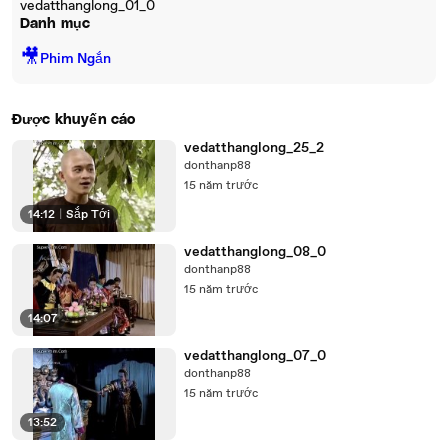
vedatthanglong_01_0
Danh mục
🎥
Phim Ngắn
Được khuyến cáo
vedatthanglong_25_2
donthanp88
15 năm trước
14:12
|
Sắp Tới
vedatthanglong_08_0
donthanp88
15 năm trước
14:07
vedatthanglong_07_0
donthanp88
15 năm trước
13:52