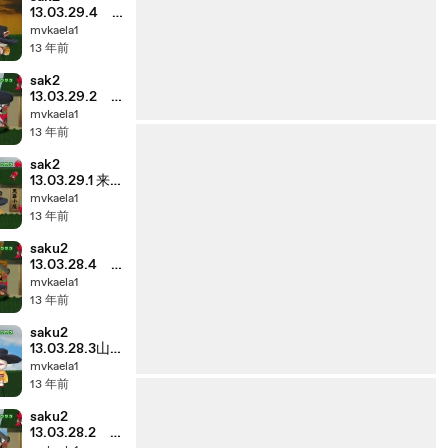
13.03.29.4
サトシと2大巨
mvkaela1
頭 スマイリ
13 年前
ー登場
sak2
13.03.29.2
DVD発売記念
mvkaela1
イベントinビ
13 年前
ナウォーク
sak2
13.03.29.1 来
てみたら、顔
mvkaela1
が土色だっ
13 年前
た.....
saku2
13.03.28.4
キリンジから
mvkaela1
のビデオメッ
13 年前
セージ
saku2
13.03.28.3山
口さんとか田
mvkaela1
中ちゃん、フ
13 年前
ツーに仕事....
saku2
13.03.28.2