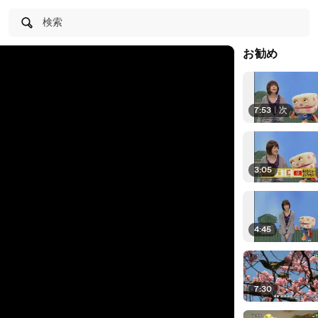
検索
お勧め
7:53
|
次
3:05
4:45
7:30