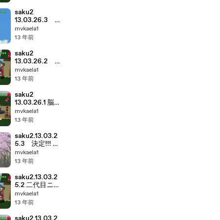
ベントといよ
いよ卒業
saku2
13.03.26.3
決定 輝け! み
mvkaela1
んなでうたお
13 年前
うZ大賞
saku2
13.03.26.2
業界マンは飲
mvkaela1
み会のために
13 年前
山に登る MC
は檀蜜
saku2
13.03.26.1 脳
の方も..NO!
mvkaela1
清政さんはミ
13 年前
タ...
saku2.13.03.2
5.3 決定!!! サ
クサク流行語
mvkaela1
大賞
13 年前
saku2.13.03.2
5.2 二代目ニコ
ポンスキーか
mvkaela1
らのメールと
13 年前
栞ちゃんのウ
インク....
saku2.13.03.2