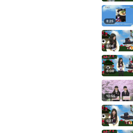
8:25
5:08
6:08
10:55
5:27