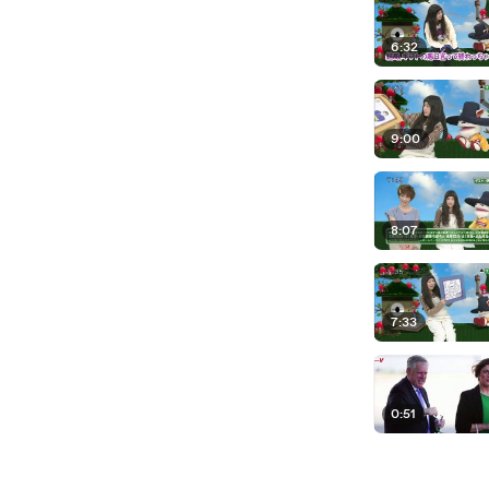
6:32
9:00
8:07
7:33
0:51