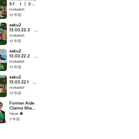
5.1 トミタ栞
はただ者じゃ
mvkaela1
ない、でもギ
13 年前
フトの悪口...
saku2
13.03.22.3
栞ちゃんのマ
mvkaela1
ネージャ清政
13 年前
さんのユルキ
ャラ
saku2
13.03.22.2
車運転してる
mvkaela1
時、ゲロ眠く
13 年前
なる....
saku2
13.03.22.1 モ
ーニング娘も
mvkaela1
サクサカー
13 年前
Former Aide
Claims She
Was Asked to
Veuer
Make a ‘Hit
3 年前
List’ For
Trump