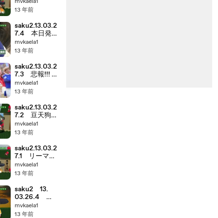
ネタやっても
mvkaela1
いいです
13 年前
か？ オヤビ
ン.....
saku2.13.03.2
7.4 本日発
売 白井ヴィ
mvkaela1
ンセントちっ
13 年前
ちゃめぬいぐ
るみストラッ
saku2.13.03.2
プ
7.3 悲報!!! ギ
フト☆矢野残
mvkaela1
留...
13 年前
saku2.13.03.2
7.2 豆天狗の
大将がビナオ
mvkaela1
ークに出現.....
13 年前
saku2.13.03.2
7.1 リーマン
関数について
mvkaela1
余談の人孝
13 年前
saku2 13.
03.26.4
Rihwaさんビ
mvkaela1
ナウォークイ
13 年前