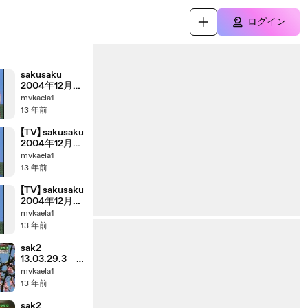
ログイン
sakusaku
2004年12月
09日 そのた
mvkaela1
んと劉備玄
13 年前
徳 カエラ福
岡スペシャル
【TV】 sakusaku
④ 3/4
2004年12月
09日 ダンス
mvkaela1
て難しい
13 年前
ね？ カエラ
福岡スペシャ
【TV】 sakusaku
ル④ 2/4
2004年12月
09日 3回ぐ
mvkaela1
らい間違え
13 年前
て..... カエラ
福岡スペシャ
sak2
ル④ 1/4
13.03.29.3
みんなでうた
mvkaela1
おうZ 高田
13 年前
のうた
sak2