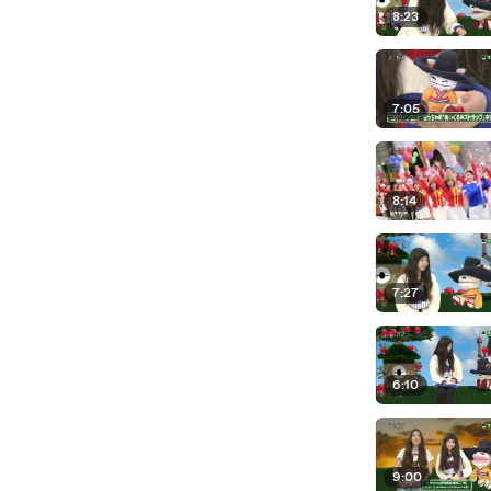
8:23
7:05
8:14
7:27
6:10
9:00