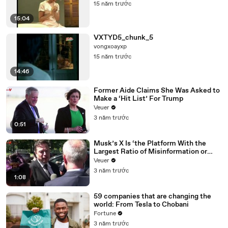
15 năm trước
15:04
VXTYD5_chunk_5
vongxoayxp
15 năm trước
14:46
Former Aide Claims She Was Asked to
Make a ‘Hit List’ For Trump
Veuer
3 năm trước
0:51
Musk’s X Is ‘the Platform With the
Largest Ratio of Misinformation or
Disinformation’ Amongst All Social
Veuer
Media Platforms
3 năm trước
1:08
59 companies that are changing the
world: From Tesla to Chobani
Fortune
3 năm trước