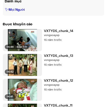
Danh mục
✨
Mọi Người
Được khuyến cáo
VXTYD5_chunk_14
vongxoayxp
15 năm trước
14:46
|
Sắp Tới
VXTYD5_chunk_13
vongxoayxp
15 năm trước
14:42
VXTYD5_chunk_12
vongxoayxp
15 năm trước
14:41
VXTYD5_chunk_11