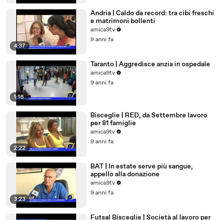
Andria | Caldo da record: tra cibi freschi
e matrimoni bollenti
amica9tv
9 anni fa
4:37
Taranto | Aggredisce anzia in ospedale
amica9tv
9 anni fa
1:16
Bisceglie | RED, da Settembre lavoro
per 81 famiglie
amica9tv
9 anni fa
2:22
BAT | In estate serve più sangue,
appello alla donazione
amica9tv
9 anni fa
3:23
Futsal Bisceglie | Società al lavoro per