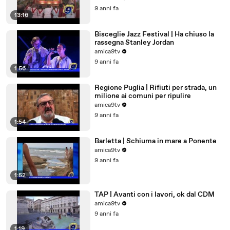
9 anni fa
13:16
Bisceglie Jazz Festival | Ha chiuso la
rassegna Stanley Jordan
amica9tv
9 anni fa
1:56
Regione Puglia | Rifiuti per strada, un
milione ai comuni per ripulire
amica9tv
9 anni fa
1:54
Barletta | Schiuma in mare a Ponente
amica9tv
9 anni fa
1:52
TAP | Avanti con i lavori, ok dal CDM
amica9tv
9 anni fa
1:19