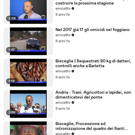
costruire la prossima stagione
amica9tv
9 anni fa
2:58
Nel 2017 già 17 gli omicidi nel foggiano
amica9tv
9 anni fa
1:47
Bisceglie | Sequestrati 80 kg di datteri,
controlli anche a Barletta
amica9tv
9 anni fa
1:19
Andria - Trani: Agricoltori e lapidei, non
dimenticatevi del ponte
amica9tv
9 anni fa
3:01
Bisceglie, Processione ed
intronizzazione del quadro dei Santi
Martiri
amica9tv