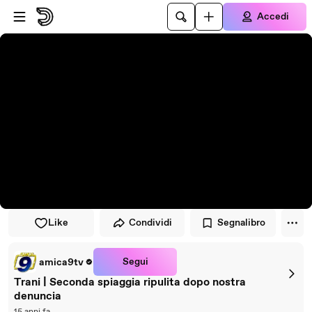
Vai al lettore
Passa al contenuto principale
Accedi
Like
Condividi
Segnalibro
Segui
amica9tv
Trani | Seconda spiaggia ripulita dopo nostra
denuncia