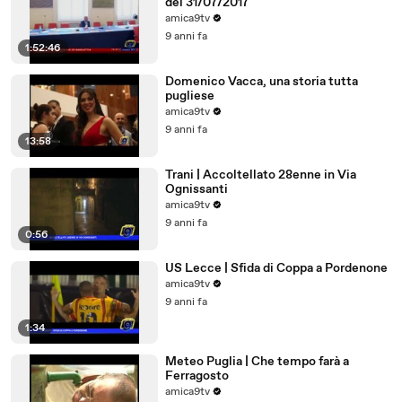
del 31/07/2017
amica9tv
9 anni fa
1:52:46
Domenico Vacca, una storia tutta
pugliese
amica9tv
9 anni fa
13:58
Trani | Accoltellato 28enne in Via
Ognissanti
amica9tv
9 anni fa
0:56
US Lecce | Sfida di Coppa a Pordenone
amica9tv
9 anni fa
1:34
Meteo Puglia | Che tempo farà a
Ferragosto
amica9tv