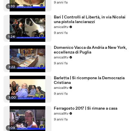
9 anni fa
1:33
Bari | Controlli al Libertà, in via Nicolai
una pistola lanciarazzi
amica9tv
9 anni fa
1:24
Domenico Vacca da Andria a New York,
eccellenza di Puglia
amica9tv
9 anni fa
3:22
Barletta | Si ricompone la Democrazia
Cristiana
amica9tv
9 anni fa
3:00
Ferragosto 2017 | Si rimane a casa
amica9tv
9 anni fa
1:09